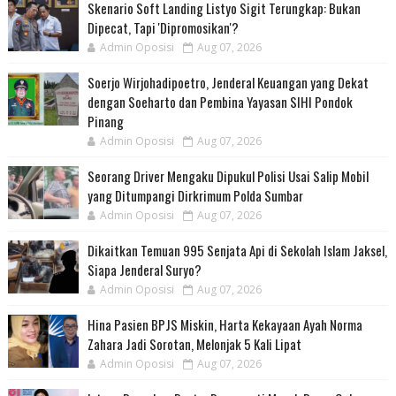
Skenario Soft Landing Listyo Sigit Terungkap: Bukan
Dipecat, Tapi 'Dipromosikan'?
Admin Oposisi
Aug 07, 2026
Soerjo Wirjohadipoetro, Jenderal Keuangan yang Dekat
dengan Soeharto dan Pembina Yayasan SIHI Pondok
Pinang
Admin Oposisi
Aug 07, 2026
Seorang Driver Mengaku Dipukul Polisi Usai Salip Mobil
yang Ditumpangi Dirkrimum Polda Sumbar
Admin Oposisi
Aug 07, 2026
Dikaitkan Temuan 995 Senjata Api di Sekolah Islam Jaksel,
Siapa Jenderal Suryo?
Admin Oposisi
Aug 07, 2026
Hina Pasien BPJS Miskin, Harta Kekayaan Ayah Norma
Zahara Jadi Sorotan, Melonjak 5 Kali Lipat
Admin Oposisi
Aug 07, 2026