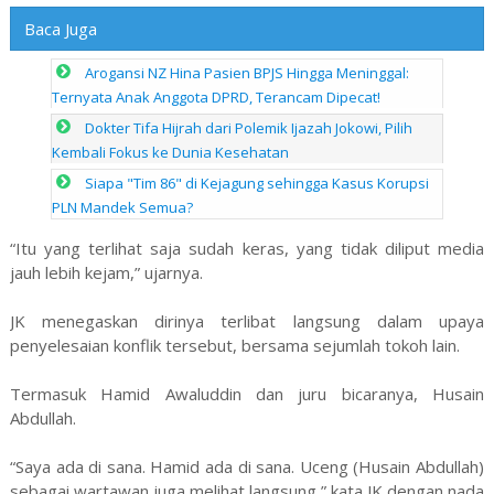
Baca Juga
Arogansi NZ Hina Pasien BPJS Hingga Meninggal:
Ternyata Anak Anggota DPRD, Terancam Dipecat!
Dokter Tifa Hijrah dari Polemik Ijazah Jokowi, Pilih
Kembali Fokus ke Dunia Kesehatan
Siapa "Tim 86" di Kejagung sehingga Kasus Korupsi
PLN Mandek Semua?
“Itu yang terlihat saja sudah keras, yang tidak diliput media
jauh lebih kejam,” ujarnya.
JK menegaskan dirinya terlibat langsung dalam upaya
penyelesaian konflik tersebut, bersama sejumlah tokoh lain.
Termasuk Hamid Awaluddin dan juru bicaranya, Husain
Abdullah.
“Saya ada di sana. Hamid ada di sana. Uceng (Husain Abdullah)
sebagai wartawan juga melihat langsung,” kata JK dengan nada