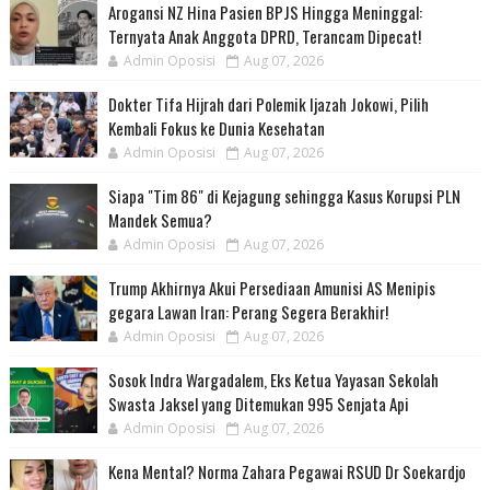
Arogansi NZ Hina Pasien BPJS Hingga Meninggal:
Ternyata Anak Anggota DPRD, Terancam Dipecat!
Admin Oposisi
Aug 07, 2026
Dokter Tifa Hijrah dari Polemik Ijazah Jokowi, Pilih
Kembali Fokus ke Dunia Kesehatan
Admin Oposisi
Aug 07, 2026
Siapa "Tim 86" di Kejagung sehingga Kasus Korupsi PLN
Mandek Semua?
Admin Oposisi
Aug 07, 2026
Trump Akhirnya Akui Persediaan Amunisi AS Menipis
gegara Lawan Iran: Perang Segera Berakhir!
Admin Oposisi
Aug 07, 2026
Sosok Indra Wargadalem, Eks Ketua Yayasan Sekolah
Swasta Jaksel yang Ditemukan 995 Senjata Api
Admin Oposisi
Aug 07, 2026
Kena Mental? Norma Zahara Pegawai RSUD Dr Soekardjo