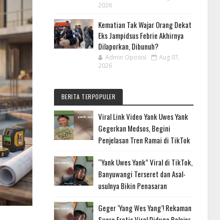
2026
Kematian Tak Wajar Orang Dekat
Eks Jampidsus Febrie Akhirnya
Dilaporkan, Dibunuh?
Admin Oposisi
Aug 07,
2026
BERITA TERPOPULER
Viral Link Video Yank Uwes Yank
Gegerkan Medsos, Begini
Penjelasan Tren Ramai di TikTok
“Yank Uwes Yank” Viral di TikTok,
Banyuwangi Terseret dan Asal-
usulnya Bikin Penasaran
Geger ‘Yang Wes Yang’! Rekaman
Suara Erotis Viral Diduga Pelajar