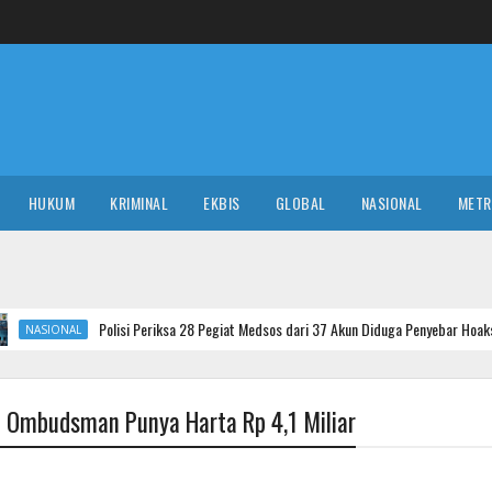
HUKUM
KRIMINAL
EKBIS
GLOBAL
NASIONAL
MET
lisi Periksa 28 Pegiat Medsos dari 37 Akun Diduga Penyebar Hoaks Agustus, 9 Diteta
ua Ombudsman Punya Harta Rp 4,1 Miliar