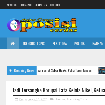
ABOUT US
DISCLAIMER
CONTACT US
ADVERTISE
TRENDING TOPIC
PERISTIWA
POLITIK
HANKAM
i Uang Negara untuk Sebar Hoaks, Polisi Turun Tangan
Breaking News
Po
NASIONAL
Jadi Tersangka Korupsi Tata Kelola Nikel, Ket
Kamis, April 16, 2026
Hukum
,
Trending Topic