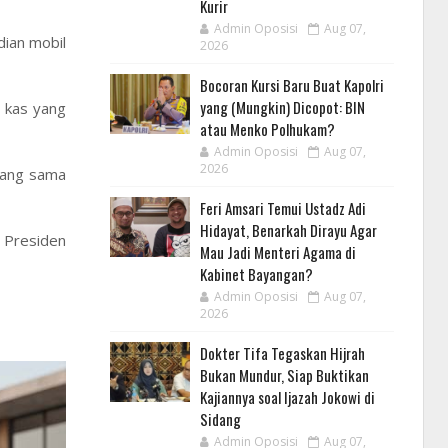
Kurir
Admin Oposisi
Aug 07,
dian mobil
2026
Bocoran Kursi Baru Buat Kapolri
yang (Mungkin) Dicopot: BIN
a kas yang
atau Menko Polhukam?
Admin Oposisi
Aug 07,
2026
utang sama
Feri Amsari Temui Ustadz Adi
Hidayat, Benarkah Dirayu Agar
 Presiden
Mau Jadi Menteri Agama di
Kabinet Bayangan?
Admin Oposisi
Aug 07,
2026
Dokter Tifa Tegaskan Hijrah
Bukan Mundur, Siap Buktikan
Kajiannya soal Ijazah Jokowi di
Sidang
Admin Oposisi
Aug 07,