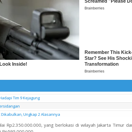
 Hadapi Tim 9 Kejagung
Persidangan
it Dikabulkan, Ungkap 2 Alasannya
ai Rp2.350.000.000, yang berlokasi di wilayah Jakarta Timur da
ai Rp595.000.000.