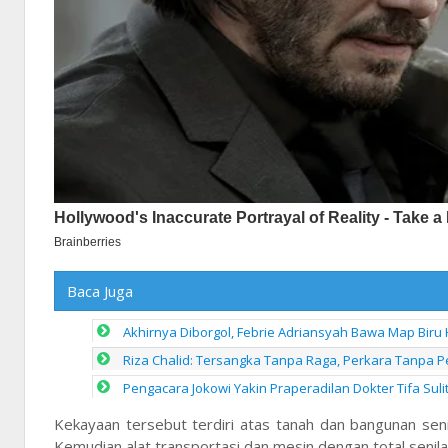
Baca Juga
Akhirnya Diborgol, Febrie Adriansyah Bawa Map Biru
Riza Chalid: Tersangka Tanpa Raga, Perkara Tanpa 
Pengacara Jokowi Yakin Praperadilan Dokter Tifa Sul
Kekayaan tersebut terdiri atas tanah dan bangunan senil
Kemudian alat transportasi dan mesin dengan total senil