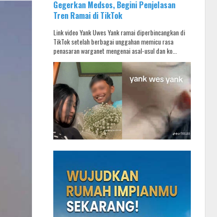
Gegerkan Medsos, Begini Penjelasan
Tren Ramai di TikTok
Link video Yank Uwes Yank ramai diperbincangkan di
TikTok setelah berbagai unggahan memicu rasa
penasaran warganet mengenai asal-usul dan ko...