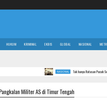
HUKUM
KRIMINAL
EKBIS
GLOBAL
NASIONAL
MET
Tak hanya Ratusan Pucuk Senpi, Ada Bunker M
NASIONAL
Pangkalan Militer AS di Timur Tengah