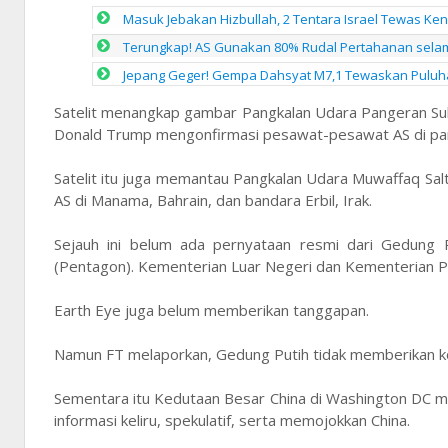
Masuk Jebakan Hizbullah, 2 Tentara Israel Tewas Ke
Terungkap! AS Gunakan 80% Rudal Pertahanan selam
Jepang Geger! Gempa Dahsyat M7,1 Tewaskan Puluh
Satelit menangkap gambar Pangkalan Udara Pangeran Sult
Donald Trump mengonfirmasi pesawat-pesawat AS di pang
Satelit itu juga memantau Pangkalan Udara Muwaffaq Salt
AS di Manama, Bahrain, dan bandara Erbil, Irak.
Sejauh ini belum ada pernyataan resmi dari Gedung 
(Pentagon). Kementerian Luar Negeri dan Kementerian P
Earth Eye juga belum memberikan tanggapan.
Namun FT melaporkan, Gedung Putih tidak memberikan k
Sementara itu Kedutaan Besar China di Washington DC 
informasi keliru, spekulatif, serta memojokkan China.