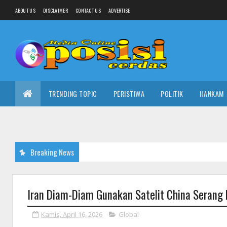
ABOUT US
DISCLAIMER
CONTACT US
ADVERTISE
TRENDING TOPIC
PERISTIWA
POLITIK
HANKAM
Breaking News
Iran Diam-Diam Gunakan Satelit China Serang 
Kamis, April 16, 2026
Global