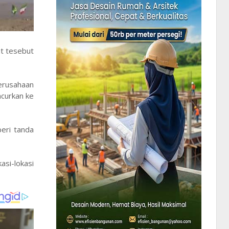
it tesebut
perusahaan
ncurkan ke
beri tanda
si-lokasi