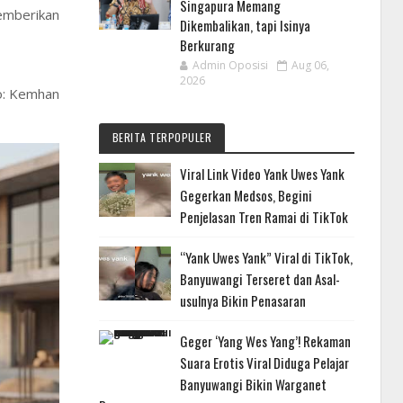
Singapura Memang
emberikan
Dikembalikan, tapi Isinya
Berkurang
Admin Oposisi
Aug 06,
2026
to: Kemhan
BERITA TERPOPULER
Viral Link Video Yank Uwes Yank
Gegerkan Medsos, Begini
Penjelasan Tren Ramai di TikTok
“Yank Uwes Yank” Viral di TikTok,
Banyuwangi Terseret dan Asal-
usulnya Bikin Penasaran
Geger ‘Yang Wes Yang’! Rekaman
Suara Erotis Viral Diduga Pelajar
Banyuwangi Bikin Warganet