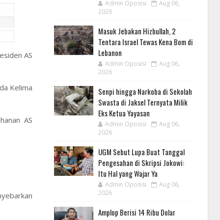
Admin Oposisi
Aug 06,
2026
Masuk Jebakan Hizbullah, 2
Tentara Israel Tewas Kena Bom di
Lebanon
residen AS
Admin Oposisi
Aug 06,
2026
ada Kelima
Senpi hingga Narkoba di Sekolah
Swasta di Jaksel Ternyata Milik
Eks Ketua Yayasan
ahanan AS
Admin Oposisi
Aug 06,
2026
UGM Sebut Lupa Buat Tanggal
Pengesahan di Skripsi Jokowi:
Itu Hal yang Wajar Ya
Admin Oposisi
Aug 06,
2026
nyebarkan
Amplop Berisi 14 Ribu Dolar