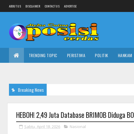
ABOUT US
DISCLAIMER
CONTACT US
ADVERTISE
TRENDING TOPIC
PERISTIWA
POLITIK
HANKAM
Breaking News
HEBOH! 2,49 Juta Database BRIMOB Diduga BO
Sabtu, April 18, 2026
Nasional