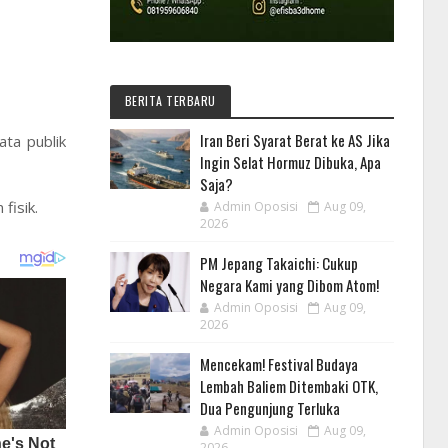
BERITA TERBARU
Iran Beri Syarat Berat ke AS Jika
ta publik
Ingin Selat Hormuz Dibuka, Apa
Saja?
fisik.
Admin Oposisi
Aug 09,
2026
PM Jepang Takaichi: Cukup
Negara Kami yang Dibom Atom!
Admin Oposisi
Aug 09,
2026
Mencekam! Festival Budaya
Lembah Baliem Ditembaki OTK,
Dua Pengunjung Terluka
Admin Oposisi
Aug 09,
2026