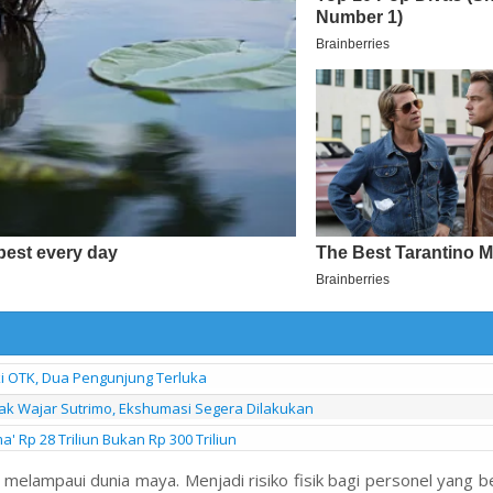
i OTK, Dua Pengunjung Terluka
 Tak Wajar Sutrimo, Ekshumasi Segera Dilakukan
 Rp 28 Triliun Bukan Rp 300 Triliun
elampaui dunia maya. Menjadi risiko fisik bagi personel yang b