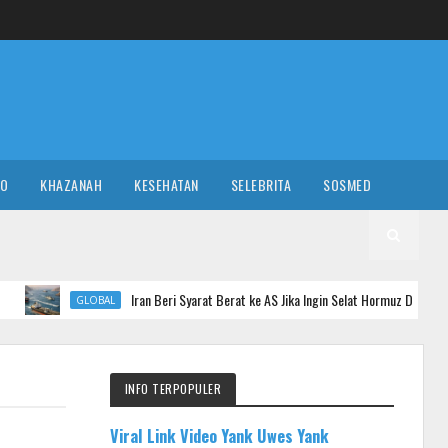
RO
KHAZANAH
KESEHATAN
SELEBRITA
SOSMED
Iran Beri Syarat Berat ke AS Jika Ingin Selat Hormuz Dibuka, Apa Saja?
GLOBAL
INFO TERPOPULER
Viral Link Video Yank Uwes Yank