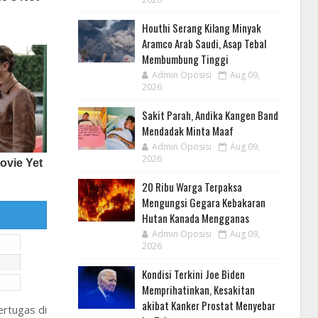
Houthi Serang Kilang Minyak
Aramco Arab Saudi, Asap Tebal
Membumbung Tinggi
Admin Oposisi
Aug 09,
2026
Sakit Parah, Andika Kangen Band
Mendadak Minta Maaf
Admin Oposisi
Aug 09,
2026
20 Ribu Warga Terpaksa
Mengungsi Gegara Kebakaran
Hutan Kanada Mengganas
Admin Oposisi
Aug 09,
2026
Kondisi Terkini Joe Biden
Memprihatinkan, Kesakitan
akibat Kanker Prostat Menyebar
ertugas di