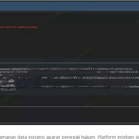
eamanan data instansi aparat penegak hukum. Platform intelijen s