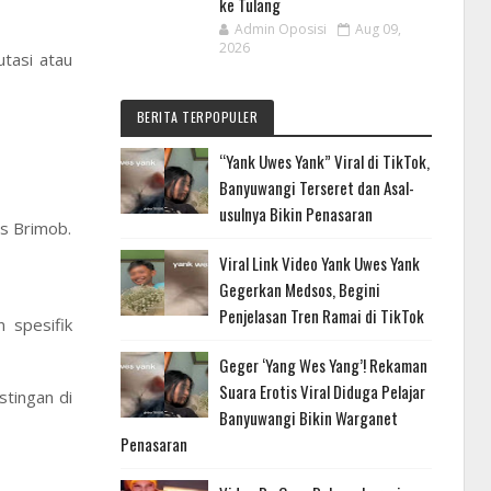
ke Tulang
Admin Oposisi
Aug 09,
2026
tasi atau
BERITA TERPOPULER
“Yank Uwes Yank” Viral di TikTok,
Banyuwangi Terseret dan Asal-
usulnya Bikin Penasaran
s Brimob.
Viral Link Video Yank Uwes Yank
Gegerkan Medsos, Begini
Penjelasan Tren Ramai di TikTok
 spesifik
Geger ‘Yang Wes Yang’! Rekaman
Suara Erotis Viral Diduga Pelajar
stingan di
Banyuwangi Bikin Warganet
Penasaran