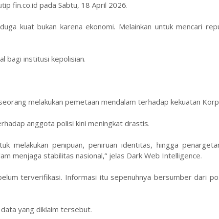
tip fin.co.id pada Sabtu, 18 April 2026.
iduga kuat bukan karena ekonomi. Melainkan untuk mencari repu
agi institusi kepolisian.
 seseorang melakukan pemetaan mendalam terhadap kekuatan Korp
erhadap anggota polisi kini meningkat drastis.
k melakukan penipuan, peniruan identitas, hingga penargetan
lam menjaga stabilitas nasional,” jelas Dark Web Intelligence.
elum terverifikasi. Informasi itu sepenuhnya bersumber dari po
 data yang diklaim tersebut.