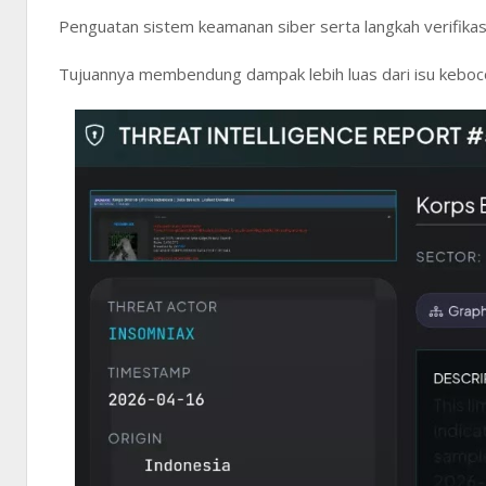
Penguatan sistem keamanan siber serta langkah verifikasi
Tujuannya membendung dampak lebih luas dari isu kebo