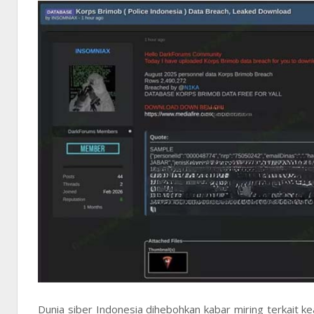
Dunia siber Indonesia dihebohkan kabar miring terkait k