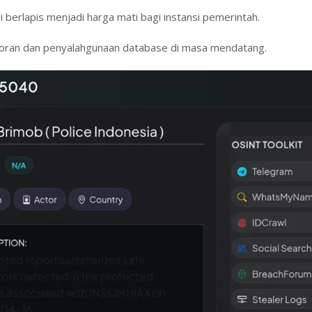
 berlapis menjadi harga mati bagi instansi pemerintah.
coran dan penyalahgunaan database di masa mendatang.