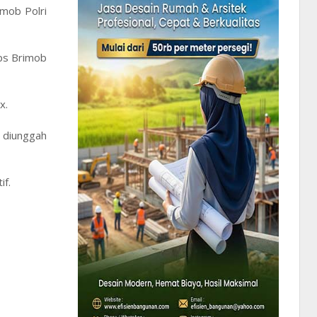
mob Polri
rps Brimob
x.
 diunggah
if.