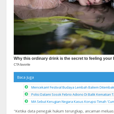
Baca Juga
Mencekam! Festival Budaya Lembah Baliem Ditembak
Polisi Dalami Sosok Febrio Adiono Di Balik Kematian
MA Sebut Kerugian Negara Kasus Korupsi Timah 'Cuma'
"Ketika data penegak hukum terungkap, ancaman meluas m