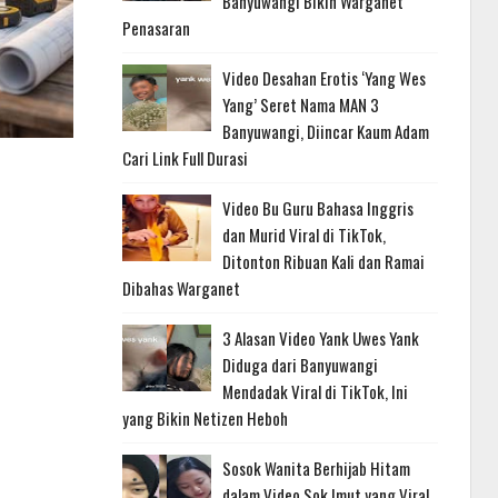
Banyuwangi Bikin Warganet
Penasaran
Video Desahan Erotis ‘Yang Wes
Yang’ Seret Nama MAN 3
Banyuwangi, Diincar Kaum Adam
Cari Link Full Durasi
Video Bu Guru Bahasa Inggris
dan Murid Viral di TikTok,
Ditonton Ribuan Kali dan Ramai
Dibahas Warganet
3 Alasan Video Yank Uwes Yank
Diduga dari Banyuwangi
Mendadak Viral di TikTok, Ini
yang Bikin Netizen Heboh
Sosok Wanita Berhijab Hitam
dalam Video Sok Imut yang Viral