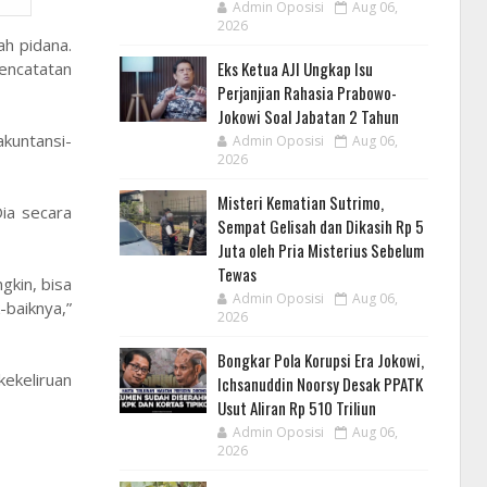
Admin Oposisi
Aug 06,
2026
ah pidana.
Eks Ketua AJI Ungkap Isu
encatatan
Perjanjian Rahasia Prabowo-
Jokowi Soal Jabatan 2 Tahun
kuntansi-
Admin Oposisi
Aug 06,
2026
Misteri Kematian Sutrimo,
ia secara
Sempat Gelisah dan Dikasih Rp 5
Juta oleh Pria Misterius Sebelum
Tewas
kin, bisa
Admin Oposisi
Aug 06,
-baiknya,”
2026
Bongkar Pola Korupsi Era Jokowi,
ekeliruan
Ichsanuddin Noorsy Desak PPATK
Usut Aliran Rp 510 Triliun
Admin Oposisi
Aug 06,
2026