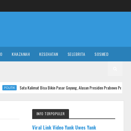
RO
KHAZANAH
KESEHATAN
SELEBRITA
SOSMED
 Kalimat Bisa Bikin Pasar Goyang, Alasan Presiden Prabowo Perlu Pidato Pakai Teks
INFO TERPOPULER
Viral Link Video Yank Uwes Yank