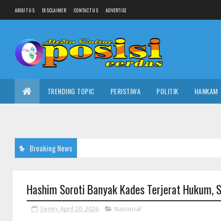
ABOUT US
DISCLAIMER
CONTACT US
ADVERTISE
TRENDING TOPIC
PERISTIWA
POLITIK
HANKAM
Breaking News
Hashim Soroti Banyak Kades Terjerat Hukum, S
Senin, April 20, 2026
Nasional