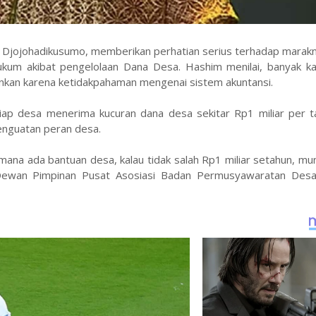
m Djojohadikusumo, memberikan perhatian serius terhadap marak
ukum akibat pengelolaan Dana Desa. Hashim menilai, banyak k
inkan karena ketidakpahaman mengenai sistem akuntansi.
ap desa menerima kucuran dana desa sekitar Rp1 miliar per tah
enguatan peran desa.
mana ada bantuan desa, kalau tidak salah Rp1 miliar setahun, mu
 Dewan Pimpinan Pusat Asosiasi Badan Permusyawaratan Desa