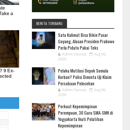
BERITA TERBARU
Satu Kalimat Bisa Bikin Pasar
Goyang, Alasan Presiden Prabowo
Perlu Pidato Pakai Teks
Admin Oposisi
Aug 06,
2026
Pelaku Mutilasi Depok Semula
Korban? Polisi Diminta Uji Klaim
Percobaan Pelecehan
Admin Oposisi
Aug 06,
2026
Perkuat Kepemimpinan
Perempuan, 30 Guru SMA-SMK di
Yogyakarta Ikuti Pelatihan
Kepemimpinan