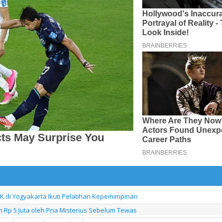
di Yogyakarta Ikuti Pelatihan Kepemimpinan
h Rp 5 Juta oleh Pria Misterius Sebelum Tewas