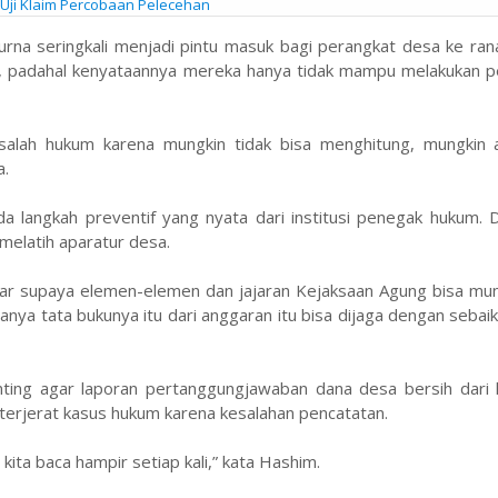
 Uji Klaim Percobaan Pelecehan
rna seringkali menjadi pintu masuk bagi perangkat desa ke ran
 padahal kenyataannya mereka hanya tidak mampu melakukan p
salah hukum karena mungkin tidak bisa menghitung, mungkin a
a.
 langkah preventif yang nyata dari institusi penegak hukum. D
elatih aparatur desa.
ar supaya elemen-elemen dan jajaran Kejaksaan Agung bisa mung
ya tata bukunya itu dari anggaran itu bisa dijaga dengan sebaik
ing agar laporan pertanggungjawaban dana desa bersih dari k
g terjerat kasus hukum karena kesalahan pencatatan.
ta baca hampir setiap kali,” kata Hashim.