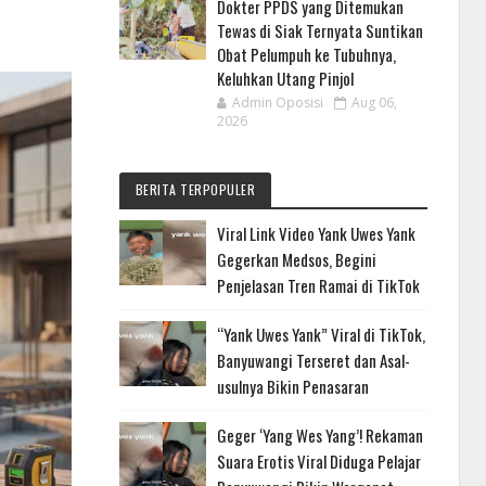
Dokter PPDS yang Ditemukan
Tewas di Siak Ternyata Suntikan
Obat Pelumpuh ke Tubuhnya,
Keluhkan Utang Pinjol
Admin Oposisi
Aug 06,
2026
BERITA TERPOPULER
Viral Link Video Yank Uwes Yank
Gegerkan Medsos, Begini
Penjelasan Tren Ramai di TikTok
“Yank Uwes Yank” Viral di TikTok,
Banyuwangi Terseret dan Asal-
usulnya Bikin Penasaran
Geger ‘Yang Wes Yang’! Rekaman
Suara Erotis Viral Diduga Pelajar