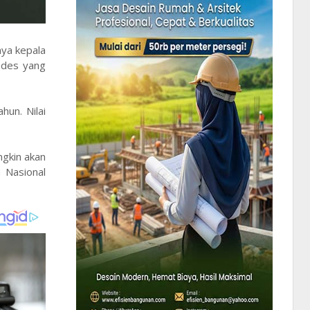
nya kepala
ades yang
un. Nilai
ngkin akan
 Nasional