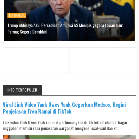
NASIONAL
Trump Akhirnya Akui Persediaan Amunisi AS Menipis gegara Lawan Iran:
Perang Segera Berakhir!
INFO TERPOPULER
Viral Link Video Yank Uwes Yank Gegerkan Medsos, Begini
Penjelasan Tren Ramai di TikTok
Link video Yank Uwes Yank ramai diperbincangkan di TikTok setelah berbagai
unggahan memicu rasa penasaran warganet mengenai asal-usul dan ko...