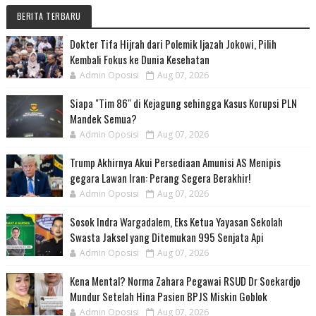
BERITA TERBARU
Dokter Tifa Hijrah dari Polemik Ijazah Jokowi, Pilih
Kembali Fokus ke Dunia Kesehatan
Admin Oposisi
Aug 07, 2026
Siapa "Tim 86" di Kejagung sehingga Kasus Korupsi PLN
Mandek Semua?
Admin Oposisi
Aug 07, 2026
Trump Akhirnya Akui Persediaan Amunisi AS Menipis
gegara Lawan Iran: Perang Segera Berakhir!
Admin Oposisi
Aug 07, 2026
Sosok Indra Wargadalem, Eks Ketua Yayasan Sekolah
Swasta Jaksel yang Ditemukan 995 Senjata Api
Admin Oposisi
Aug 07, 2026
Kena Mental? Norma Zahara Pegawai RSUD Dr Soekardjo
Mundur Setelah Hina Pasien BPJS Miskin Goblok
Admin Oposisi
Aug 07, 2026