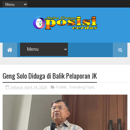
Geng Solo Diduga di Balik Pelaporan JK
Selasa, April 14, 2026
Politik
,
Trending Topic