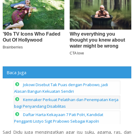
Baca Juga
Jokowi Disebut Tak Puas dengan Prabowo, jadi
Alasan Bangun Kekuatan Sendiri
Kemnaker Perkuat Pelatihan dan Penempatan Kerja
bagi Penyandang Disabilitas
Daftar Harta Kekayaan 7 Pati Polri, Kandidat
Pengganti Listyo Sigit Prabowo Sebagai Kapolri
Said Didu juga mengingatkan agar isu suku, agama, ras, dan