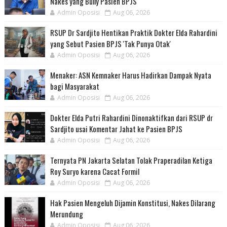
Nakes yang Bully Pasien BPJS
Admin Oposisi
Aug 06, 2026
RSUP Dr Sardjito Hentikan Praktik Dokter Elda Rahardini
yang Sebut Pasien BPJS 'Tak Punya Otak'
Admin Oposisi
Aug 06, 2026
Menaker: ASN Kemnaker Harus Hadirkan Dampak Nyata
bagi Masyarakat
Admin Oposisi
Aug 06, 2026
Dokter Elda Putri Rahardini Dinonaktifkan dari RSUP dr
Sardjito usai Komentar Jahat ke Pasien BPJS
Admin Oposisi
Aug 06, 2026
Ternyata PN Jakarta Selatan Tolak Praperadilan Ketiga
Roy Suryo karena Cacat Formil
Admin Oposisi
Aug 06, 2026
Hak Pasien Mengeluh Dijamin Konstitusi, Nakes Dilarang
Merundung
Admin Oposisi
Aug 06, 2026