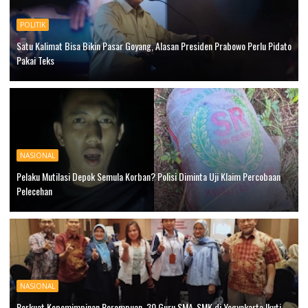
POLITIK
Satu Kalimat Bisa Bikin Pasar Goyang, Alasan Presiden Prabowo Perlu Pidato
Pakai Teks
NASIONAL
Pelaku Mutilasi Depok Semula Korban? Polisi Diminta Uji Klaim Percobaan
Pelecehan
NASIONAL
Perkuat Kepemimpinan Perempuan, 30 Guru SMA-SMK di Yogyakarta Ikuti