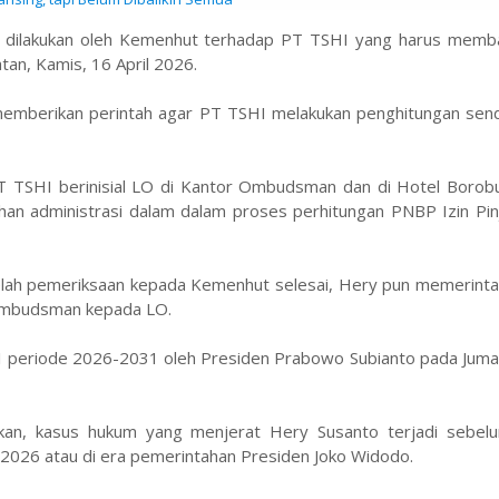
g dilakukan oleh Kemenhut terhadap PT TSHI yang harus memb
atan, Kamis, 16 April 2026.
berikan perintah agar PT TSHI melakukan penghitungan sendir
T TSHI berinisial LO di Kantor Ombudsman dan di Hotel Borob
ahan administrasi dalam dalam proses perhitungan PNBP Izin Pi
etelah pemeriksaan kepada Kemenhut selesai, Hery pun memerint
Ombudsman kepada LO.
I periode 2026-2031 oleh Presiden Prabowo Subianto pada Jumat
n, kasus hukum yang menjerat Hery Susanto terjadi sebelum
026 atau di era pemerintahan Presiden Joko Widodo.