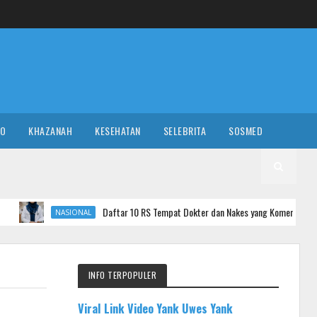
RO
KHAZANAH
KESEHATAN
SELEBRITA
SOSMED
Daftar 10 RS Tempat Dokter dan Nakes yang Komentar Sadis ke Pasien BPJS 
SIONAL
INFO TERPOPULER
Viral Link Video Yank Uwes Yank