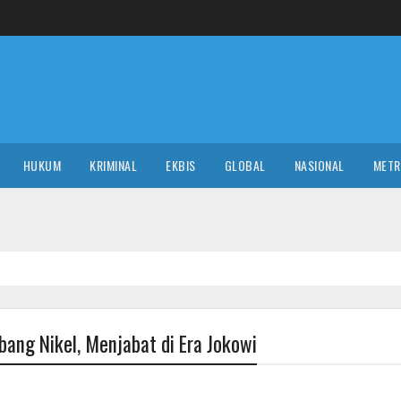
HUKUM
KRIMINAL
EKBIS
GLOBAL
NASIONAL
MET
NA
ng Nikel, Menjabat di Era Jokowi