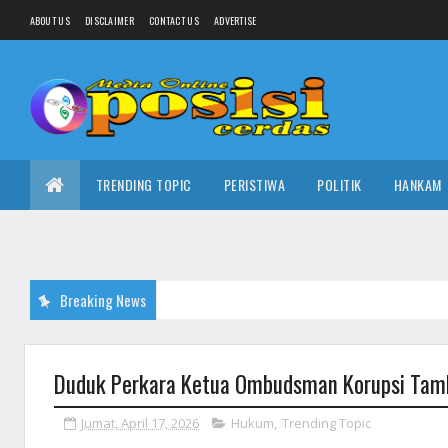
ABOUT US
DISCLAIMER
CONTACT US
ADVERTISE
TRENDING TOPIC
PERISTIWA
POLITIK
HANKAM
Breaking News
Duduk Perkara Ketua Ombudsman Korupsi Tamba
Jumat, April 17, 2026
Hukum
,
Trending Topic