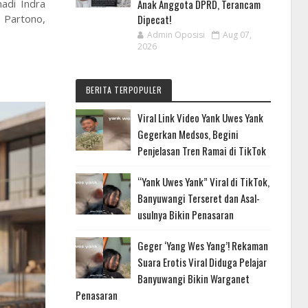
Anak Anggota DPRD, Terancam
adi Indra
Dipecat!
 Partono,
Admin Oposisi
Aug 07,
2026
BERITA TERPOPULER
Viral Link Video Yank Uwes Yank
Gegerkan Medsos, Begini
Penjelasan Tren Ramai di TikTok
“Yank Uwes Yank” Viral di TikTok,
Banyuwangi Terseret dan Asal-
usulnya Bikin Penasaran
Geger ‘Yang Wes Yang’! Rekaman
Suara Erotis Viral Diduga Pelajar
Banyuwangi Bikin Warganet
Penasaran