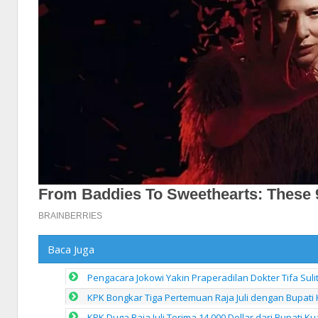
Baca Juga
Pengacara Jokowi Yakin Praperadilan Dokter Tifa Sul
KPK Bongkar Tiga Pertemuan Raja Juli dengan Bupati 
KPK Duga Raja Juli Terima 14.000 Dollar dari Bupati K