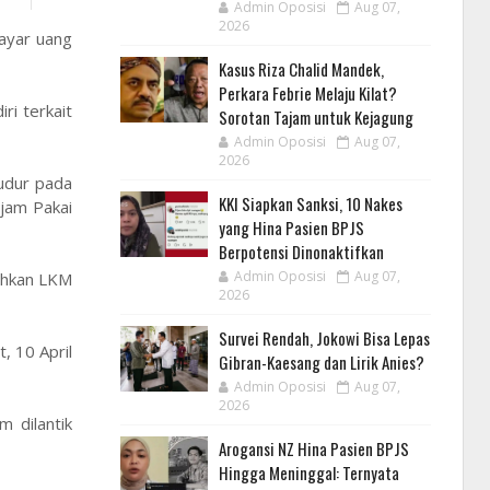
Admin Oposisi
Aug 07,
2026
ayar uang
Kasus Riza Chalid Mandek,
Perkara Febrie Melaju Kilat?
i terkait
Sorotan Tajam untuk Kejagung
Admin Oposisi
Aug 07,
2026
udur pada
KKI Siapkan Sanksi, 10 Nakes
njam Pakai
yang Hina Pasien BPJS
Berpotensi Dinonaktifkan
Admin Oposisi
Aug 07,
ahkan LKM
2026
Survei Rendah, Jokowi Bisa Lepas
, 10 April
Gibran-Kaesang dan Lirik Anies?
Admin Oposisi
Aug 07,
2026
 dilantik
Arogansi NZ Hina Pasien BPJS
Hingga Meninggal: Ternyata