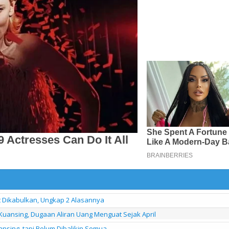
it Dikabulkan, Ungkap 2 Alasannya
Kuansing, Dugaan Aliran Uang Menguat Sejak April
uansing, tapi Belum Dibalikin Semua