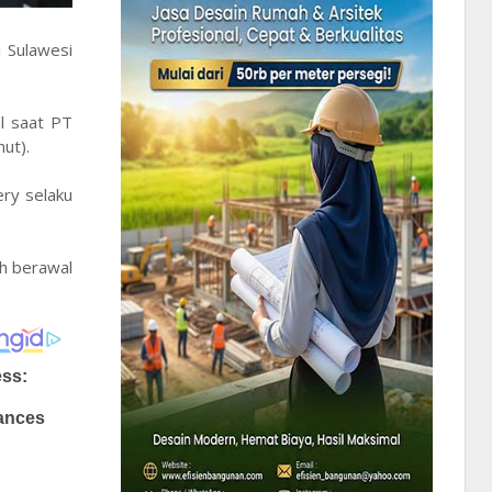
 Sulawesi
l saat PT
ut).
ry selaku
h berawal