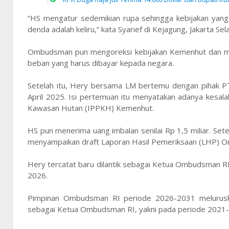
“HS mengatur sedemikian rupa sehingga kebijakan yan
denda adalah keliru,” kata Syarief di Kejagung, Jakarta Sel
Ombudsman pun mengoreksi kebijakan Kemenhut dan mem
beban yang harus dibayar kepada negara.
Setelah itu, Hery bersama LM bertemu dengan pihak P
April 2025. Isi pertemuan itu menyatakan adanya kesal
Kawasan Hutan (IPPKH) Kemenhut.
HS pun menerima uang imbalan senilai Rp 1,5 miliar. S
menyampaikan draft Laporan Hasil Pemeriksaan (LHP) 
Hery tercatat baru dilantik sebagai Ketua Ombudsman R
2026.
Pimpinan Ombudsman RI periode 2026-2031 meluruska
sebagai Ketua Ombudsman RI, yakni pada periode 2021-2