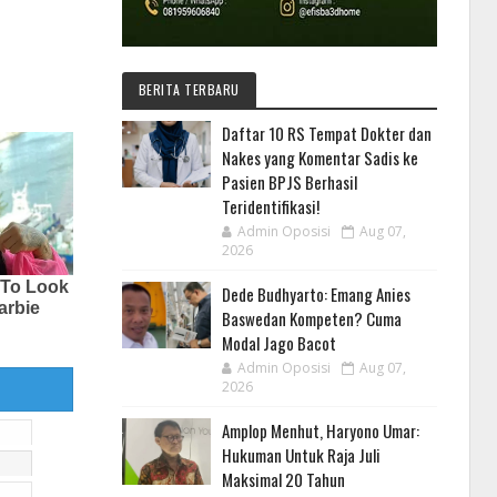
BERITA TERBARU
Daftar 10 RS Tempat Dokter dan
Nakes yang Komentar Sadis ke
Pasien BPJS Berhasil
Teridentifikasi!
Admin Oposisi
Aug 07,
2026
Dede Budhyarto: Emang Anies
Baswedan Kompeten? Cuma
Modal Jago Bacot
Admin Oposisi
Aug 07,
2026
Amplop Menhut, Haryono Umar:
Hukuman Untuk Raja Juli
Maksimal 20 Tahun