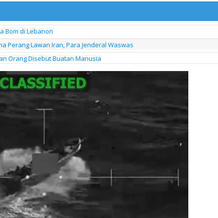
na Bom di Lebanon
a Perang Lawan Iran, Para Jenderal Waswas
an Orang Disebut Buatan Manusia