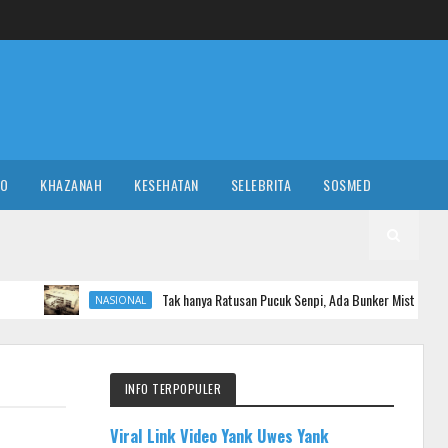
RO
KHAZANAH
KESEHATAN
SELEBRITA
SOSMED
Tak hanya Ratusan Pucuk Senpi, Ada Bunker Misterius di Sekolah Swast
NASIONAL
INFO TERPOPULER
Viral Link Video Yank Uwes Yank