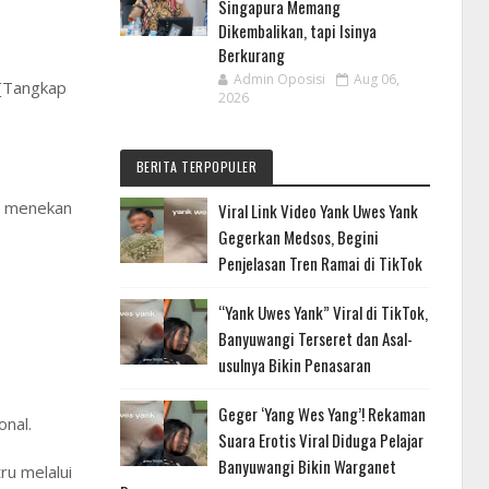
Singapura Memang
Dikembalikan, tapi Isinya
Berkurang
Admin Oposisi
Aug 06,
 [Tangkap
2026
BERITA TERPOPULER
k menekan
Viral Link Video Yank Uwes Yank
Gegerkan Medsos, Begini
Penjelasan Tren Ramai di TikTok
“Yank Uwes Yank” Viral di TikTok,
Banyuwangi Terseret dan Asal-
usulnya Bikin Penasaran
Geger ‘Yang Wes Yang’! Rekaman
onal.
Suara Erotis Viral Diduga Pelajar
Banyuwangi Bikin Warganet
ru melalui