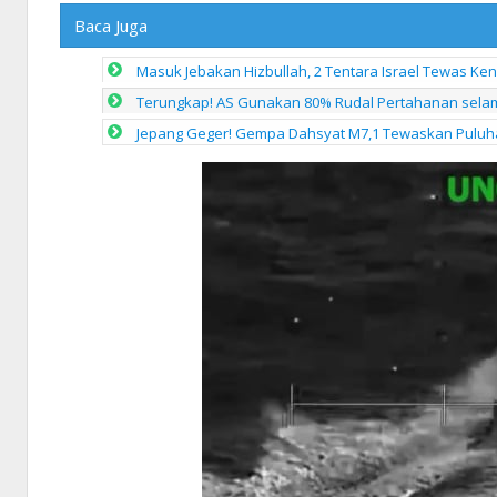
Baca Juga
Masuk Jebakan Hizbullah, 2 Tentara Israel Tewas Ke
Terungkap! AS Gunakan 80% Rudal Pertahanan selam
Jepang Geger! Gempa Dahsyat M7,1 Tewaskan Puluh