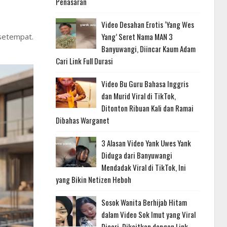
Penasaran
Video Desahan Erotis ‘Yang Wes
Yang’ Seret Nama MAN 3
 setempat.
Banyuwangi, Diincar Kaum Adam
Cari Link Full Durasi
Video Bu Guru Bahasa Inggris
dan Murid Viral di TikTok,
Ditonton Ribuan Kali dan Ramai
Dibahas Warganet
3 Alasan Video Yank Uwes Yank
Diduga dari Banyuwangi
Mendadak Viral di TikTok, Ini
yang Bikin Netizen Heboh
Sosok Wanita Berhijab Hitam
dalam Video Sok Imut yang Viral
Dicari, Dikaitkan dengan Link