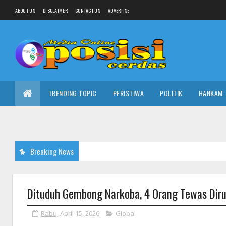
ABOUT US
DISCLAIMER
CONTACT US
ADVERTISE
TRENDING TOPIC
PERISTIWA
POLITIK
HANKAM
Breaking News
Dituduh Gembong Narkoba, 4 Orang Tewas Diruda
Rabu, April 15, 2026
Global