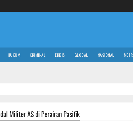
HUKUM
KRIMINAL
EKBIS
GLOBAL
NASIONAL
MET
l Militer AS di Perairan Pasifik