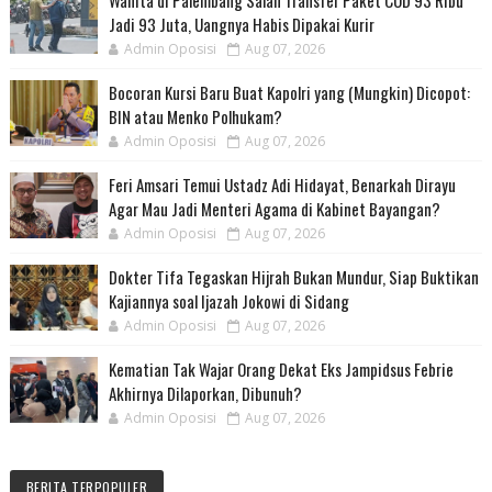
Jadi 93 Juta, Uangnya Habis Dipakai Kurir
Admin Oposisi
Aug 07, 2026
Bocoran Kursi Baru Buat Kapolri yang (Mungkin) Dicopot:
BIN atau Menko Polhukam?
Admin Oposisi
Aug 07, 2026
Feri Amsari Temui Ustadz Adi Hidayat, Benarkah Dirayu
Agar Mau Jadi Menteri Agama di Kabinet Bayangan?
Admin Oposisi
Aug 07, 2026
Dokter Tifa Tegaskan Hijrah Bukan Mundur, Siap Buktikan
Kajiannya soal Ijazah Jokowi di Sidang
Admin Oposisi
Aug 07, 2026
Kematian Tak Wajar Orang Dekat Eks Jampidsus Febrie
Akhirnya Dilaporkan, Dibunuh?
Admin Oposisi
Aug 07, 2026
BERITA TERPOPULER