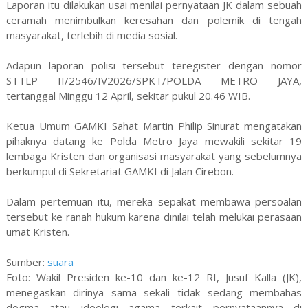
Laporan itu dilakukan usai menilai pernyataan JK dalam sebuah
ceramah menimbulkan keresahan dan polemik di tengah
masyarakat, terlebih di media sosial.
Adapun laporan polisi tersebut teregister dengan nomor
STTLP II/2546/IV2026/SPKT/POLDA METRO JAYA,
tertanggal Minggu 12 April, sekitar pukul 20.46 WIB.
Ketua Umum GAMKI Sahat Martin Philip Sinurat mengatakan
pihaknya datang ke Polda Metro Jaya mewakili sekitar 19
lembaga Kristen dan organisasi masyarakat yang sebelumnya
berkumpul di Sekretariat GAMKI di Jalan Cirebon.
Dalam pertemuan itu, mereka sepakat membawa persoalan
tersebut ke ranah hukum karena dinilai telah melukai perasaan
umat Kristen.
Sumber:
suara
Foto: Wakil Presiden ke-10 dan ke-12 RI, Jusuf Kalla (JK),
menegaskan dirinya sama sekali tidak sedang membahas
dogma atau ideologi agama terkait pernyataannya di