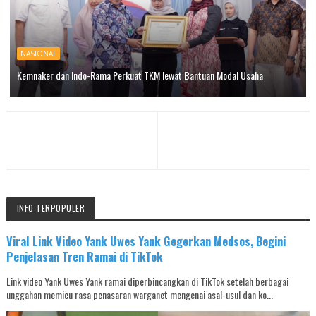
NASIONAL
Kemnaker dan Indo-Rama Perkuat TKM lewat Bantuan Modal Usaha
INFO TERPOPULER
Viral Link Video Yank Uwes Yank Gegerkan Medsos, Begini
Penjelasan Tren Ramai di TikTok
Link video Yank Uwes Yank ramai diperbincangkan di TikTok setelah berbagai
unggahan memicu rasa penasaran warganet mengenai asal-usul dan ko...