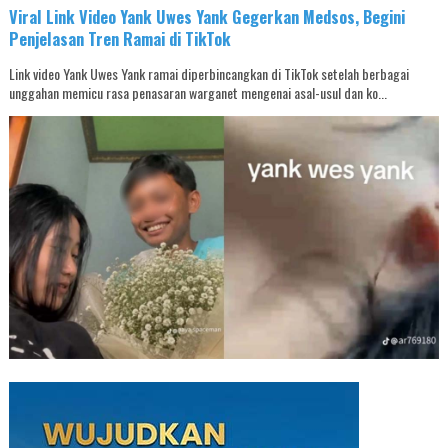
Viral Link Video Yank Uwes Yank Gegerkan Medsos, Begini
Penjelasan Tren Ramai di TikTok
Link video Yank Uwes Yank ramai diperbincangkan di TikTok setelah berbagai
unggahan memicu rasa penasaran warganet mengenai asal-usul dan ko...