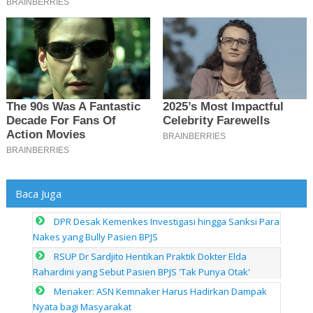
Baca Juga
DPR Desak Kemenkes Investigasi hingga Sanksi Para
Nakes yang Bully Pasien BPJS
RSUP Dr Sardjito Hentikan Praktik Dokter Elda
Rahardini yang Sebut Pasien BPJS 'Tak Punya Otak'
Menaker: ASN Kemnaker Harus Hadirkan Dampak
Nyata bagi Masyarakat