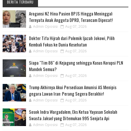
BERITA TERBARU
Arogansi NZ Hina Pasien BPJS Hingga Meninggal:
Ternyata Anak Anggota DPRD, Terancam Dipecat!
Admin Oposisi
Aug 07, 2026
Dokter Tifa Hijrah dari Polemik Ijazah Jokowi, Pilih
Kembali Fokus ke Dunia Kesehatan
Admin Oposisi
Aug 07, 2026
Siapa "Tim 86" di Kejagung sehingga Kasus Korupsi PLN
Mandek Semua?
Admin Oposisi
Aug 07, 2026
Trump Akhirnya Akui Persediaan Amunisi AS Menipis
gegara Lawan Iran: Perang Segera Berakhir!
Admin Oposisi
Aug 07, 2026
Sosok Indra Wargadalem, Eks Ketua Yayasan Sekolah
Swasta Jaksel yang Ditemukan 995 Senjata Api
Admin Oposisi
Aug 07, 2026