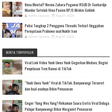
Kena Mental? Norma Zahara Pegawai RSUD Dr Soekardjo
Mundur Setelah Hina Pasien BPJS Miskin Goblok
Admin Oposisi
Aug 07, 2026
Polisi Tangkap 2 Pengguna Threads Terkait Unggahan
Pernyataan Prabowo soal Nuklir Iran
Admin Oposisi
Aug 07, 2026
BERITA TERPOPULER
Viral Link Video Yank Uwes Yank Gegerkan Medsos, Begini
Penjelasan Tren Ramai di TikTok
“Yank Uwes Yank” Viral di TikTok, Banyuwangi Terseret
dan Asal-usulnya Bikin Penasaran
Geger ‘Yang Wes Yang’! Rekaman Suara Erotis Viral Diduga
Pelajar Banyuwangi Bikin Warganet Penasaran