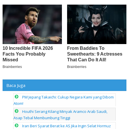
Baca Juga
PM Jepang Takaichi: Cukup Negara Kami yang Dibom
Atom!
Houthi Serang Kilang Minyak Aramco Arab Saudi,
Asap Tebal Membumbung Tinggi
Iran Beri Syarat Berat ke AS Jika Ingin Selat Hormuz