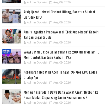
Admin Oposisi
Aug 09, 2026
Arsip Ijazah Jokowi Disebut Hilang, Bonatua Silalahi
Geruduk KPU
Admin Oposisi
Aug 09, 2026
Analis Ingatkan Prabowo soal ‘Efek Kupu-kupu’, Kapolri
Jangan Diganti Dulu
Admin Oposisi
Aug 09, 2026
Wow! Sufmi Dasco Galang Dana Rp 200 Miliar dalam 10
Menit untuk Bantuan Korban TPKS
Admin Oposisi
Aug 09, 2026
Kebakaran Hebat Di Aceh Tengah, 96 Kios Kayu Ludes
Dilalap Api
Admin Oposisi
Aug 09, 2026
Menag Nasaruddin Bawa Dana Wakaf Umat ‘Nyebur’ ke
Pasar Modal, Siapa yang Jamin Keamanannya?
Admin Oposisi
Aug 09, 2026