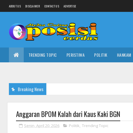
ABOUT US
DISCLAIMER
CONTACT US
ADVERTISE
TRENDING TOPIC
PERISTIWA
POLITIK
HANKAM
Breaking News
Anggaran BPOM Kalah dari Kaus Kaki BGN
Senin, April 20, 2026
Politik
,
Trending Topic