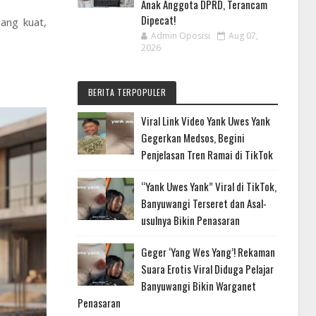
Anak Anggota DPRD, Terancam
Dipecat!
ang kuat,
Admin Oposisi
Aug 07,
2026
BERITA TERPOPULER
Viral Link Video Yank Uwes Yank
Gegerkan Medsos, Begini
Penjelasan Tren Ramai di TikTok
“Yank Uwes Yank” Viral di TikTok,
Banyuwangi Terseret dan Asal-
usulnya Bikin Penasaran
Geger ‘Yang Wes Yang’! Rekaman
Suara Erotis Viral Diduga Pelajar
Banyuwangi Bikin Warganet
Penasaran