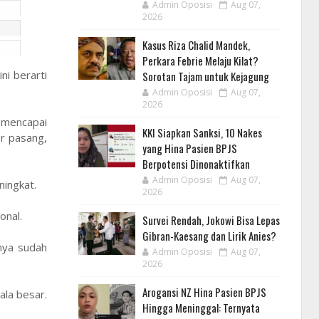
Admin Oposisi
Aug 07,
2026
Kasus Riza Chalid Mandek,
Perkara Febrie Melaju Kilat?
i berarti
Sorotan Tajam untuk Kejagung
Admin Oposisi
Aug 07,
2026
 mencapai
KKI Siapkan Sanksi, 10 Nakes
er pasang,
yang Hina Pasien BPJS
Berpotensi Dinonaktifkan
Admin Oposisi
Aug 07,
ningkat.
2026
onal.
Survei Rendah, Jokowi Bisa Lepas
Gibran-Kaesang dan Lirik Anies?
nya sudah
Admin Oposisi
Aug 07,
2026
Arogansi NZ Hina Pasien BPJS
ala besar.
Hingga Meninggal: Ternyata