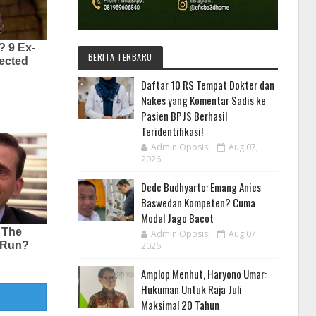
BERITA TERBARU
Daftar 10 RS Tempat Dokter dan
Nakes yang Komentar Sadis ke
Pasien BPJS Berhasil
Teridentifikasi!
Admin Oposisi
Aug 07,
2026
Dede Budhyarto: Emang Anies
Baswedan Kompeten? Cuma
Modal Jago Bacot
Admin Oposisi
Aug 07,
2026
Amplop Menhut, Haryono Umar:
Hukuman Untuk Raja Juli
Maksimal 20 Tahun