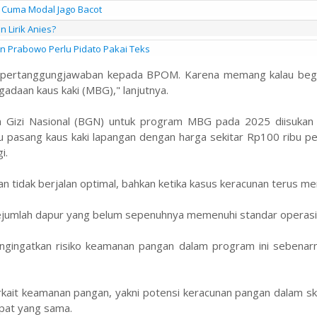
Cuma Modal Jago Bacot
 Lirik Anies?
en Prabowo Perlu Pidato Pakai Teks
nta pertanggungjawaban kepada BPOM. Karena memang kalau begin
adaan kaus kaki (MBG)," lanjutnya.
n Gizi Nasional (BGN) untuk program MBG pada 2025 diisukan
ibu pasang kaus kaki lapangan dengan harga sekitar Rp100 ribu p
i.
idak berjalan optimal, bahkan ketika kasus keracunan terus me
sejumlah dapur yang belum sepenuhnya memenuhi standar operasi
ngingatkan risiko keamanan pangan dalam program ini sebenar
kait keamanan pangan, yakni potensi keracunan pangan dalam sk
apat yang sama.