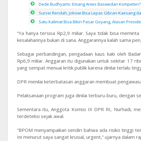
Dede Budhyarto: Emang Anies Baswedan Kompeten? 
Survei Rendah, Jokowi Bisa Lepas Gibran-Kaesang dan
Satu Kalimat Bisa Bikin Pasar Goyang, Alasan Presid
“Ya hanya tersisa Rp2,9 miliar. Saya tidak bisa memi
kesalahannya bukan di sana. Anggarannya kalah sama peng
Sebagai perbandingan, pengadaan kaus kaki oleh Bada
Rp6,9 miliar. Anggaran itu digunakan untuk sekitar 17 r
yang sempat menuai kritik publik karena dinilai terlalu tingg
DPR menilai keterbatasan anggaran membuat pengawasan t
Pelaksanaan program juga dinilai terburu-buru, dengan 
Sementara itu, Anggota Komisi IX DPR RI, Nurhadi, me
terdeteksi sejak awal.
“BPOM menyampaikan sendiri bahwa ada risiko tinggi ter
Ini menurut saya sangat krusial, urgent,” ujarnya dalam r