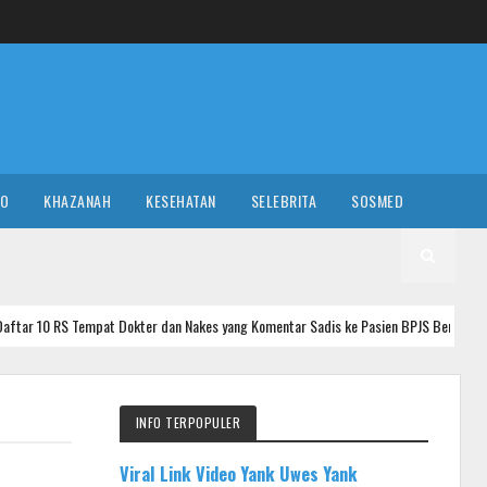
RO
KHAZANAH
KESEHATAN
SELEBRITA
SOSMED
 Dokter dan Nakes yang Komentar Sadis ke Pasien BPJS Berhasil Teridentifikasi!
INFO TERPOPULER
Viral Link Video Yank Uwes Yank