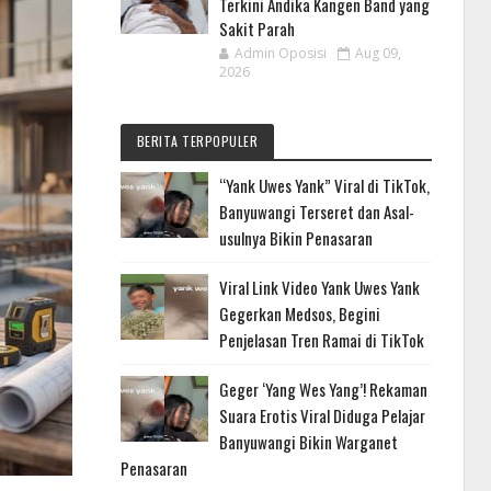
Terkini Andika Kangen Band yang
Sakit Parah
Admin Oposisi
Aug 09,
2026
BERITA TERPOPULER
“Yank Uwes Yank” Viral di TikTok,
Banyuwangi Terseret dan Asal-
usulnya Bikin Penasaran
Viral Link Video Yank Uwes Yank
Gegerkan Medsos, Begini
Penjelasan Tren Ramai di TikTok
Geger ‘Yang Wes Yang’! Rekaman
Suara Erotis Viral Diduga Pelajar
Banyuwangi Bikin Warganet
Penasaran