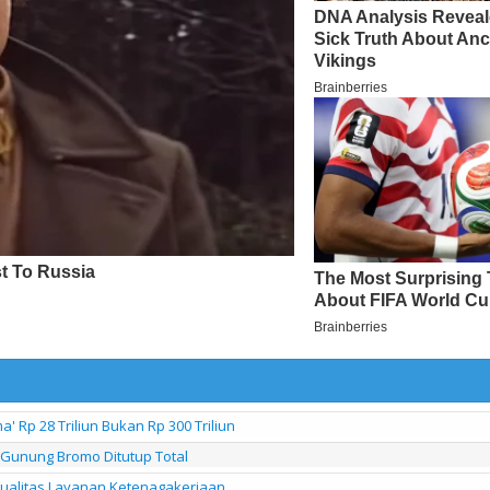
 Rp 28 Triliun Bukan Rp 300 Triliun
Gunung Bromo Ditutup Total
 Kualitas Layanan Ketenagakerjaan