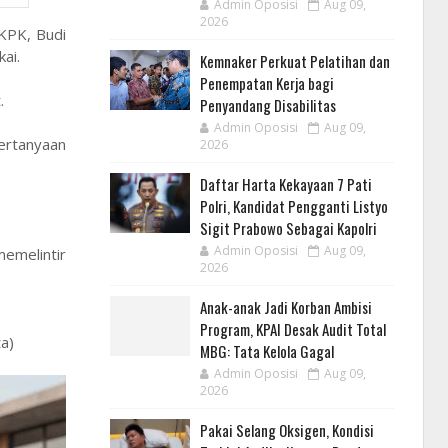
Admin Oposisi
Aug 09,
2026
 KPK, Budi
ai.
Kemnaker Perkuat Pelatihan dan
Penempatan Kerja bagi
.
Penyandang Disabilitas
Admin Oposisi
Aug 09,
pertanyaan
2026
Daftar Harta Kekayaan 7 Pati
Polri, Kandidat Pengganti Listyo
Sigit Prabowo Sebagai Kapolri
Admin Oposisi
Aug 09,
emelintir
2026
Anak-anak Jadi Korban Ambisi
Program, KPAI Desak Audit Total
a)
MBG: Tata Kelola Gagal
Admin Oposisi
Aug 09,
2026
Pakai Selang Oksigen, Kondisi