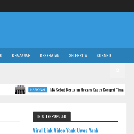
RO
KHAZANAH
KESEHATAN
SELEBRITA
SOSMED
MA Sebut Kerugian Negara Kasus Korupsi Timah 'Cuma' Rp 28 Triliun Buk
NASIONAL
INFO TERPOPULER
Viral Link Video Yank Uwes Yank