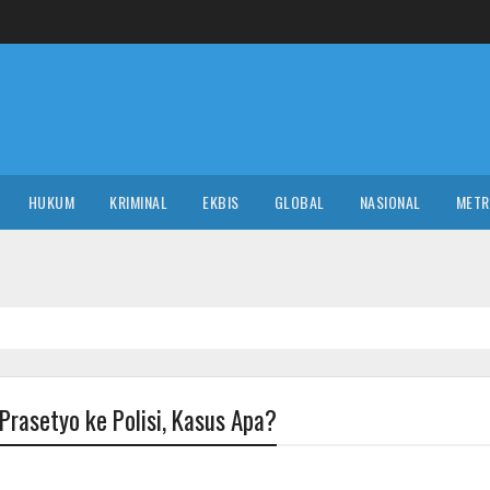
HUKUM
KRIMINAL
EKBIS
GLOBAL
NASIONAL
MET
 Prasetyo ke Polisi, Kasus Apa?