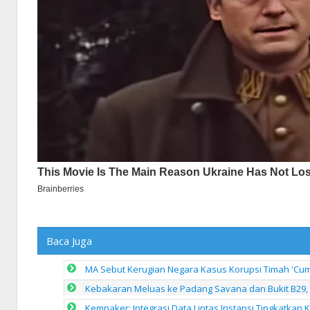
Baca Juga
MA Sebut Kerugian Negara Kasus Korupsi Timah 'Cuma'
Kebakaran Meluas ke Padang Savana dan Bukit B29, 
Kemnaker: Integrasi Data Lintas Instansi Tingkatkan