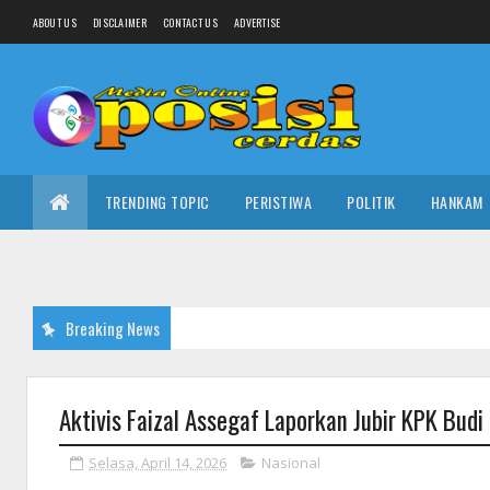
ABOUT US
DISCLAIMER
CONTACT US
ADVERTISE
TRENDING TOPIC
PERISTIWA
POLITIK
HANKAM
Breaking News
Aktivis Faizal Assegaf Laporkan Jubir KPK Budi
Selasa, April 14, 2026
Nasional