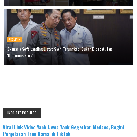
POLITIK
Skenario Soft Landing Listyo Sigit Terungkap: Bukan Dipecat, Tapi
'Dipromosikan'?
INFO TERPOPULER
Viral Link Video Yank Uwes Yank Gegerkan Medsos, Begini
Penjelasan Tren Ramai di TikTok