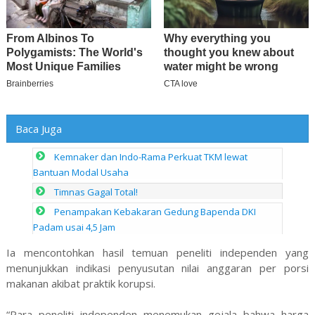
Baca Juga
Kemnaker dan Indo-Rama Perkuat TKM lewat
Bantuan Modal Usaha
Timnas Gagal Total!
Penampakan Kebakaran Gedung Bapenda DKI
Padam usai 4,5 Jam
Ia mencontohkan hasil temuan peneliti independen yang
menunjukkan indikasi penyusutan nilai anggaran per porsi
makanan akibat praktik korupsi.
“Para peneliti independen menemukan gejala bahwa harga