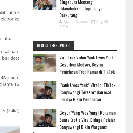
Singapura Memang
Dikembalikan, tapi Isinya
alah untuk
Berkurang
melapor ke
Admin Oposisi
Aug 06,
2026
 juta.
BERITA TERPOPULER
rusahaan-
Viral Link Video Yank Uwes Yank
 beli data
Gegerkan Medsos, Begini
Penjelasan Tren Ramai di TikTok
 48 juncto
ng lama 12
“Yank Uwes Yank” Viral di TikTok,
Banyuwangi Terseret dan Asal-
usulnya Bikin Penasaran
a (Sulut)
Geger ‘Yang Wes Yang’! Rekaman
Suara Erotis Viral Diduga Pelajar
Banyuwangi Bikin Warganet