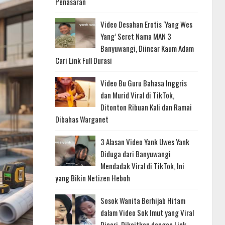
Penasaran
Video Desahan Erotis ‘Yang Wes
Yang’ Seret Nama MAN 3
Banyuwangi, Diincar Kaum Adam
Cari Link Full Durasi
Video Bu Guru Bahasa Inggris
dan Murid Viral di TikTok,
Ditonton Ribuan Kali dan Ramai
Dibahas Warganet
3 Alasan Video Yank Uwes Yank
Diduga dari Banyuwangi
Mendadak Viral di TikTok, Ini
yang Bikin Netizen Heboh
Sosok Wanita Berhijab Hitam
dalam Video Sok Imut yang Viral
Dicari, Dikaitkan dengan Link