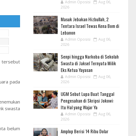
Admin Oposisi
Aug 06,
2026
Masuk Jebakan Hizbullah, 2
Tentara Israel Tewas Kena Bom di
Lebanon
Admin Oposisi
Aug 06,
2026
Senpi hingga Narkoba di Sekolah
 tersebut
Swasta di Jaksel Ternyata Milik
Eks Ketua Yayasan
Admin Oposisi
Aug 06,
uara pada
2026
UGM Sebut Lupa Buat Tanggal
Pengesahan di Skripsi Jokowi:
menemukan
Itu Hal yang Wajar Ya
ank swasta
Admin Oposisi
Aug 06,
2026
nta belum
Amplop Berisi 14 Ribu Dolar