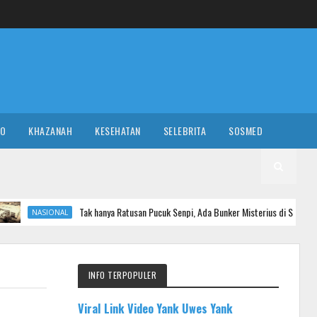
RO
KHAZANAH
KESEHATAN
SELEBRITA
SOSMED
Tak hanya Ratusan Pucuk Senpi, Ada Bunker Misterius di Sekolah Swasta Jaksel
INFO TERPOPULER
Viral Link Video Yank Uwes Yank