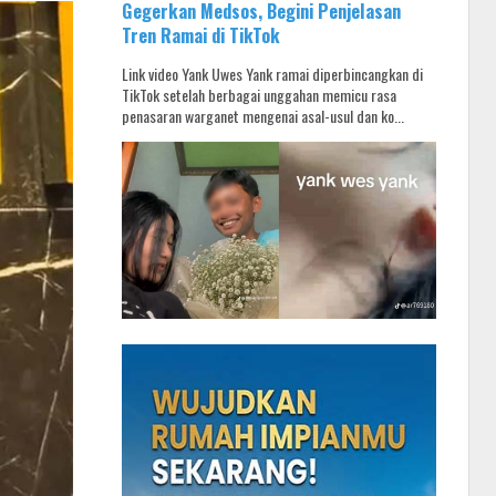
Gegerkan Medsos, Begini Penjelasan
Tren Ramai di TikTok
Link video Yank Uwes Yank ramai diperbincangkan di
TikTok setelah berbagai unggahan memicu rasa
penasaran warganet mengenai asal-usul dan ko...