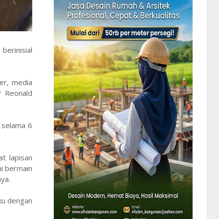
berinisial
ter, media
P Reonald
n selama 6
at lapisan
ni bermain
ya.
aku dengan