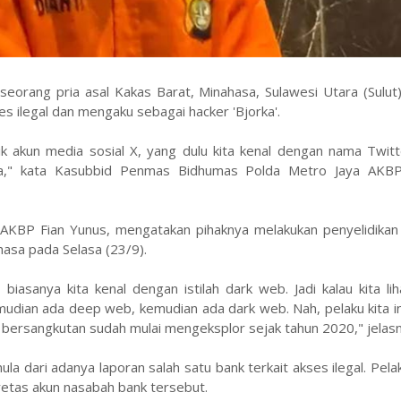
orang pria asal Kakas Barat, Minahasa, Sulawesi Utara (Sulut) 
es ilegal dan mengaku sebagai hacker 'Bjorka'.
ik akun media sosial X, yang dulu kita kenal dengan nama Twit
aa," kata Kasubbid Penmas Bidhumas Polda Metro Jaya AKB
a, AKBP Fian Yunus, mengatakan pihaknya melakukan penyelidika
hasa pada Selasa (23/9).
biasanya kita kenal dengan istilah dark web. Jadi kalau kita lih
mudian ada deep web, kemudian ada dark web. Nah, pelaku kita i
 bersangkutan sudah mulai mengeksplor sejak tahun 2020," jelasn
 dari adanya laporan salah satu bank terkait akses ilegal. Pel
etas akun nasabah bank tersebut.