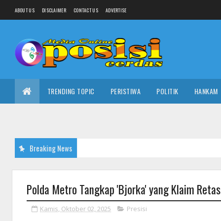
ABOUT US
DISCLAIMER
CONTACT US
ADVERTISE
TRENDING TOPIC
PERISTIWA
POLITIK
HANKAM
Breaking News
Polda Metro Tangkap 'Bjorka' yang Klaim Reta
Kamis, Oktober 02, 2025
Presisi