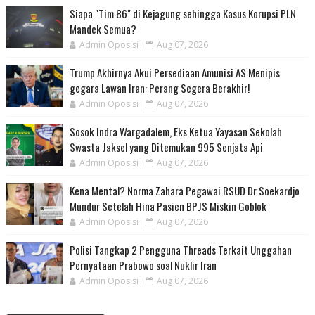
Siapa "Tim 86" di Kejagung sehingga Kasus Korupsi PLN
Mandek Semua?
Admin Oposisi
Aug 07, 2026
Trump Akhirnya Akui Persediaan Amunisi AS Menipis
gegara Lawan Iran: Perang Segera Berakhir!
Admin Oposisi
Aug 07, 2026
Sosok Indra Wargadalem, Eks Ketua Yayasan Sekolah
Swasta Jaksel yang Ditemukan 995 Senjata Api
Admin Oposisi
Aug 07, 2026
Kena Mental? Norma Zahara Pegawai RSUD Dr Soekardjo
Mundur Setelah Hina Pasien BPJS Miskin Goblok
Admin Oposisi
Aug 07, 2026
Polisi Tangkap 2 Pengguna Threads Terkait Unggahan
Pernyataan Prabowo soal Nuklir Iran
Admin Oposisi
Aug 07, 2026