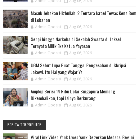
Admin Oposisi
Aug 06, 2026
Masuk Jebakan Hizbullah, 2 Tentara Israel Tewas Kena Bom
di Lebanon
Admin Oposisi
Aug 06, 2026
Senpi hingga Narkoba di Sekolah Swasta di Jaksel
Ternyata Milik Eks Ketua Yayasan
Admin Oposisi
Aug 06, 2026
UGM Sebut Lupa Buat Tanggal Pengesahan di Skripsi
Jokowi: Itu Hal yang Wajar Ya
Admin Oposisi
Aug 06, 2026
Amplop Berisi 14 Ribu Dolar Singapura Memang
Dikembalikan, tapi Isinya Berkurang
Admin Oposisi
Aug 06, 2026
BERITA TERPOPULER
Viral Link Video Yank Uwes Yank Gegerkan Medsos, Begini