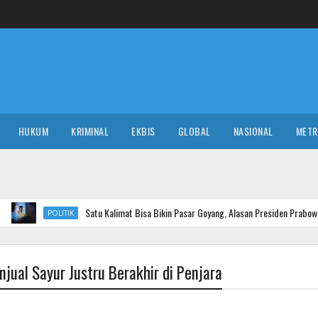
HUKUM
KRIMINAL
EKBIS
GLOBAL
NASIONAL
MET
Satu Kalimat Bisa Bikin Pasar Goyang, Alasan Presiden Prabowo Perlu Pidato Pa
TIK
njual Sayur Justru Berakhir di Penjara