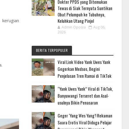
Dokter PPDS yang Ditemukan
Tewas di Siak Ternyata Suntikan
Obat Pelumpuh ke Tubuhnya,
 kerugian
Keluhkan Utang Pinjol
Admin Oposisi
Aug 06,
2026
BERITA TERPOPULER
Viral Link Video Yank Uwes Yank
a.
Gegerkan Medsos, Begini
Penjelasan Tren Ramai di TikTok
“Yank Uwes Yank” Viral di TikTok,
Banyuwangi Terseret dan Asal-
usulnya Bikin Penasaran
Geger ‘Yang Wes Yang’! Rekaman
Suara Erotis Viral Diduga Pelajar