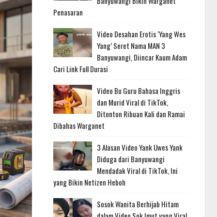
Banyuwangi Bikin Warganet
Penasaran
Video Desahan Erotis ‘Yang Wes
Yang’ Seret Nama MAN 3
Banyuwangi, Diincar Kaum Adam
Cari Link Full Durasi
Video Bu Guru Bahasa Inggris
dan Murid Viral di TikTok,
Ditonton Ribuan Kali dan Ramai
Dibahas Warganet
3 Alasan Video Yank Uwes Yank
Diduga dari Banyuwangi
Mendadak Viral di TikTok, Ini
yang Bikin Netizen Heboh
Sosok Wanita Berhijab Hitam
dalam Video Sok Imut yang Viral