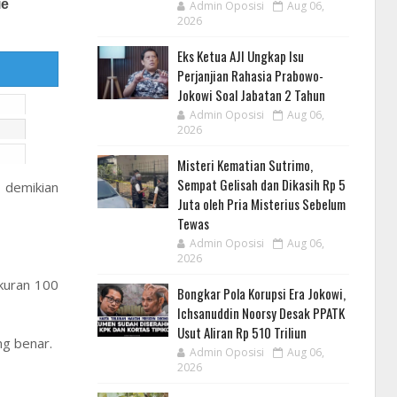
Admin Oposisi
Aug 06,
2026
Eks Ketua AJI Ungkap Isu
Perjanjian Rahasia Prabowo-
Jokowi Soal Jabatan 2 Tahun
Admin Oposisi
Aug 06,
2026
Misteri Kematian Sutrimo,
Sempat Gelisah dan Dikasih Rp 5
 demikian
Juta oleh Pria Misterius Sebelum
Tewas
Admin Oposisi
Aug 06,
2026
ukuran 100
Bongkar Pola Korupsi Era Jokowi,
Ichsanuddin Noorsy Desak PPATK
Usut Aliran Rp 510 Triliun
ng benar.
Admin Oposisi
Aug 06,
2026