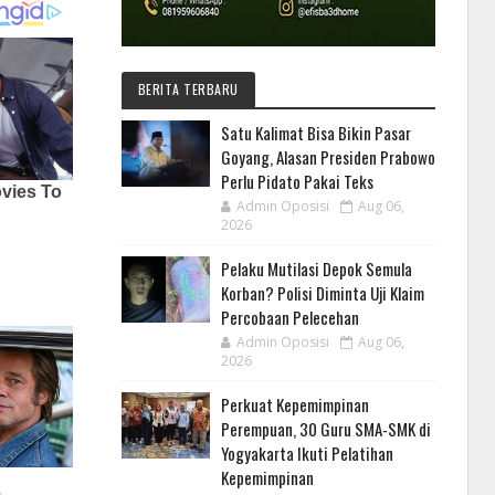
BERITA TERBARU
Satu Kalimat Bisa Bikin Pasar
Goyang, Alasan Presiden Prabowo
Perlu Pidato Pakai Teks
Admin Oposisi
Aug 06,
2026
Pelaku Mutilasi Depok Semula
Korban? Polisi Diminta Uji Klaim
Percobaan Pelecehan
Admin Oposisi
Aug 06,
2026
Perkuat Kepemimpinan
Perempuan, 30 Guru SMA-SMK di
Yogyakarta Ikuti Pelatihan
Kepemimpinan