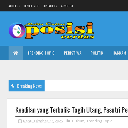
ABOUT US
DISCLAIMER
CONTACT US
ADVERTISE
TRENDING TOPIC
PERISTIWA
POLITIK
HANKAM
Breaking News
POLI
Keadilan yang Terbalik: Tagih Utang, Pasutri Pe
Rabu, Oktober 22, 2025
Hukum
,
Trending Topic