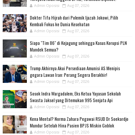
Admin Oposisi
Aug 07, 2026
Dokter Tifa Hijrah dari Polemik Ijazah Jokowi, Pilih
Kembali Fokus ke Dunia Kesehatan
Admin Oposisi
Aug 07, 2026
Siapa "Tim 86" di Kejagung sehingga Kasus Korupsi PLN
Mandek Semua?
Admin Oposisi
Aug 07, 2026
Trump Akhirnya Akui Persediaan Amunisi AS Menipis
gegara Lawan Iran: Perang Segera Berakhir!
Admin Oposisi
Aug 07, 2026
Sosok Indra Wargadalem, Eks Ketua Yayasan Sekolah
Swasta Jaksel yang Ditemukan 995 Senjata Api
Admin Oposisi
Aug 07, 2026
Kena Mental? Norma Zahara Pegawai RSUD Dr Soekardjo
Mundur Setelah Hina Pasien BPJS Miskin Goblok
Admin Oposisi
Aug 07, 2026