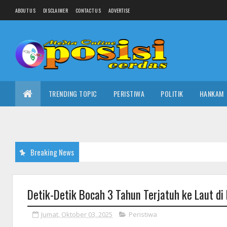
ABOUT US
DISCLAIMER
CONTACT US
ADVERTISE
TRENDING TOPIC
PERISTIWA
POLITIK
HANKAM
Breaking News
Detik-Detik Bocah 3 Tahun Terjatuh ke Laut di 
Jumat, Oktober 03, 2025
Peristiwa