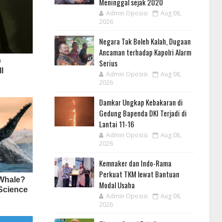
Meninggal sejak 2020
Admin Oposisi
Aug 08,
2026
Negara Tak Boleh Kalah, Dugaan
Ancaman terhadap Kapolri Alarm
Serius
Admin Oposisi
Aug 08,
2026
Damkar Ungkap Kebakaran di
Gedung Bapenda DKI Terjadi di
Lantai 11-16
Admin Oposisi
Aug 08,
2026
Kemnaker dan Indo-Rama
Perkuat TKM lewat Bantuan
Modal Usaha
Admin Oposisi
Aug 08,
2026