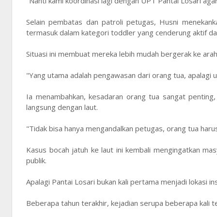
"Nanti kami koordinasi lagi dengan UPT Pantai Losari agar k
Selain pembatas dan patroli petugas, Husni menekank
termasuk dalam kategori toddler yang cenderung aktif dan 
Situasi ini membuat mereka lebih mudah bergerak ke arah
"Yang utama adalah pengawasan dari orang tua, apalagi untu
Ia menambahkan, kesadaran orang tua sangat penting, 
langsung dengan laut.
"Tidak bisa hanya mengandalkan petugas, orang tua haru
Kasus bocah jatuh ke laut ini kembali mengingatkan ma
publik.
Apalagi Pantai Losari bukan kali pertama menjadi lokasi in
Beberapa tahun terakhir, kejadian serupa beberapa kali 