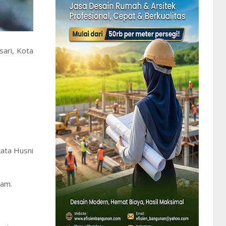
sari, Kota
kata Husni
lam.