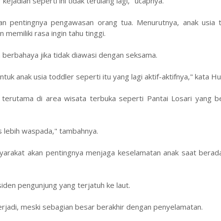
ejadian seperti ini tidak terulang lagi," ucapnya.
an pentingnya pengawasan orang tua. Menurutnya, anak usia t
memiliki rasa ingin tahu tinggi.
 berbahaya jika tidak diawasi dengan seksama.
k anak usia toddler seperti itu yang lagi aktif-aktifnya," kata Hu
terutama di area wisata terbuka seperti Pantai Losari yang b
s lebih waspada," tambahnya.
syarakat akan pentingnya menjaga keselamatan anak saat berada
siden pengunjung yang terjatuh ke laut.
terjadi, meski sebagian besar berakhir dengan penyelamatan.