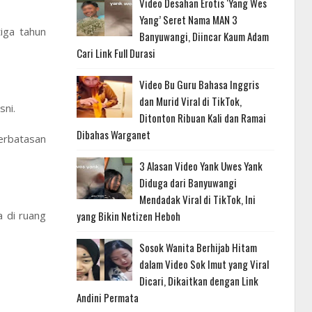
Video Desahan Erotis ‘Yang Wes
Yang’ Seret Nama MAN 3
iga tahun
Banyuwangi, Diincar Kaum Adam
Cari Link Full Durasi
Video Bu Guru Bahasa Inggris
dan Murid Viral di TikTok,
sni.
Ditonton Ribuan Kali dan Ramai
Dibahas Warganet
erbatasan
3 Alasan Video Yank Uwes Yank
Diduga dari Banyuwangi
Mendadak Viral di TikTok, Ini
 di ruang
yang Bikin Netizen Heboh
Sosok Wanita Berhijab Hitam
dalam Video Sok Imut yang Viral
Dicari, Dikaitkan dengan Link
Andini Permata