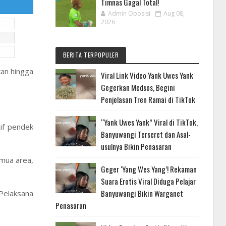
Timnas Gagal Total!
Admin Oposisi
Aug 08,
2026
BERITA TERPOPULER
kan hingga
Viral Link Video Yank Uwes Yank
Gegerkan Medsos, Begini
Penjelasan Tren Ramai di TikTok
“Yank Uwes Yank” Viral di TikTok,
if pendek
Banyuwangi Terseret dan Asal-
usulnya Bikin Penasaran
mua area,
Geger ‘Yang Wes Yang’! Rekaman
Suara Erotis Viral Diduga Pelajar
Banyuwangi Bikin Warganet
Pelaksana
Penasaran