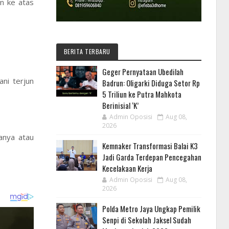
n ke atas
BERITA TERBARU
Geger Pernyataan Ubedilah
ni terjun
Badrun: Oligarki Diduga Setor Rp
5 Triliun ke Putra Mahkota
Berinisial ‘K’
Admin Oposisi
Aug 08,
2026
anya atau
Kemnaker Transformasi Balai K3
Jadi Garda Terdepan Pencegahan
Kecelakaan Kerja
Admin Oposisi
Aug 08,
2026
Polda Metro Jaya Ungkap Pemilik
Senpi di Sekolah Jaksel Sudah