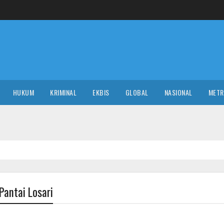
HUKUM
KRIMINAL
EKBIS
GLOBAL
NASIONAL
MET
Pantai Losari