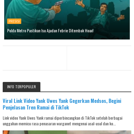
PRESISI
Polda Metro Pastikan Isu Ajudan Febrie Ditembak Hoax!
INFO TERPOPULER
Viral Link Video Yank Uwes Yank Gegerkan Medsos, Begini
Penjelasan Tren Ramai di TikTok
Link video Yank Uwes Yank ramai diperbincangkan di TikTok setelah berbagai
unggahan memicu rasa penasaran warganet mengenai asal-usul dan ko...