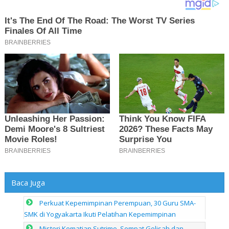
Baca Juga
Perkuat Kepemimpinan Perempuan, 30 Guru SMA-
SMK di Yogyakarta Ikuti Pelatihan Kepemimpinan
Misteri Kematian Sutrimo, Sempat Gelisah dan