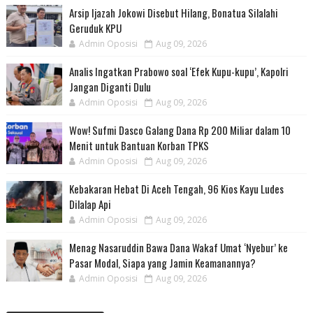
Arsip Ijazah Jokowi Disebut Hilang, Bonatua Silalahi
Geruduk KPU
Admin Oposisi
Aug 09, 2026
Analis Ingatkan Prabowo soal ‘Efek Kupu-kupu’, Kapolri
Jangan Diganti Dulu
Admin Oposisi
Aug 09, 2026
Wow! Sufmi Dasco Galang Dana Rp 200 Miliar dalam 10
Menit untuk Bantuan Korban TPKS
Admin Oposisi
Aug 09, 2026
Kebakaran Hebat Di Aceh Tengah, 96 Kios Kayu Ludes
Dilalap Api
Admin Oposisi
Aug 09, 2026
Menag Nasaruddin Bawa Dana Wakaf Umat ‘Nyebur’ ke
Pasar Modal, Siapa yang Jamin Keamanannya?
Admin Oposisi
Aug 09, 2026