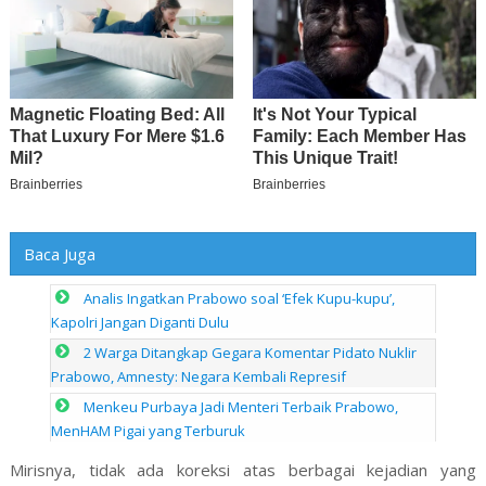
Baca Juga
Analis Ingatkan Prabowo soal ‘Efek Kupu-kupu’,
Kapolri Jangan Diganti Dulu
2 Warga Ditangkap Gegara Komentar Pidato Nuklir
Prabowo, Amnesty: Negara Kembali Represif
Menkeu Purbaya Jadi Menteri Terbaik Prabowo,
MenHAM Pigai yang Terburuk
Mirisnya, tidak ada koreksi atas berbagai kejadian yang