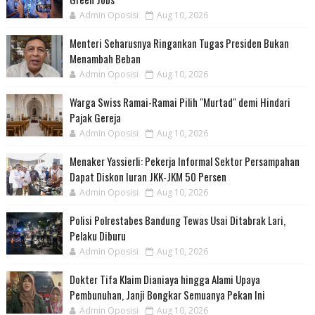
Admin Oposisi
Aug 10, 2026
Menteri Seharusnya Ringankan Tugas Presiden Bukan
Menambah Beban
Admin Oposisi
Aug 10, 2026
Warga Swiss Ramai-Ramai Pilih "Murtad" demi Hindari
Pajak Gereja
Admin Oposisi
Aug 10, 2026
Menaker Yassierli: Pekerja Informal Sektor Persampahan
Dapat Diskon Iuran JKK-JKM 50 Persen
Admin Oposisi
Aug 10, 2026
Polisi Polrestabes Bandung Tewas Usai Ditabrak Lari,
Pelaku Diburu
Admin Oposisi
Aug 10, 2026
Dokter Tifa Klaim Dianiaya hingga Alami Upaya
Pembunuhan, Janji Bongkar Semuanya Pekan Ini
Admin Oposisi
Aug 10, 2026