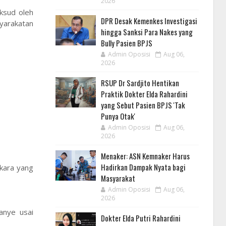
2026
ksud oleh
DPR Desak Kemenkes Investigasi
yarakatan
hingga Sanksi Para Nakes yang
Bully Pasien BPJS
Admin Oposisi
Aug 06,
2026
RSUP Dr Sardjito Hentikan
Praktik Dokter Elda Rahardini
yang Sebut Pasien BPJS 'Tak
Punya Otak'
Admin Oposisi
Aug 06,
2026
Menaker: ASN Kemnaker Harus
Hadirkan Dampak Nyata bagi
rkara yang
Masyarakat
Admin Oposisi
Aug 06,
2026
anye usai
Dokter Elda Putri Rahardini