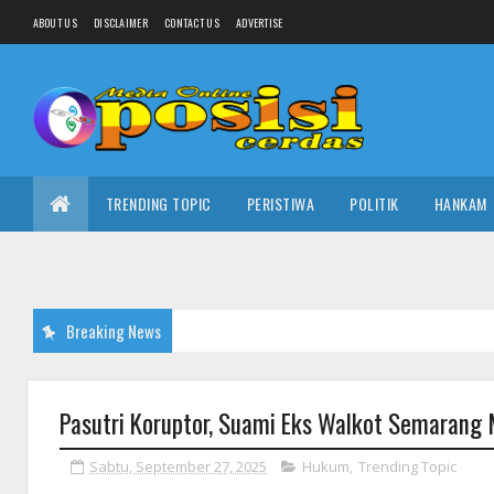
ABOUT US
DISCLAIMER
CONTACT US
ADVERTISE
TRENDING TOPIC
PERISTIWA
POLITIK
HANKAM
Breaking News
Pasutri Koruptor, Suami Eks Walkot Semarang 
Sabtu, September 27, 2025
Hukum
,
Trending Topic