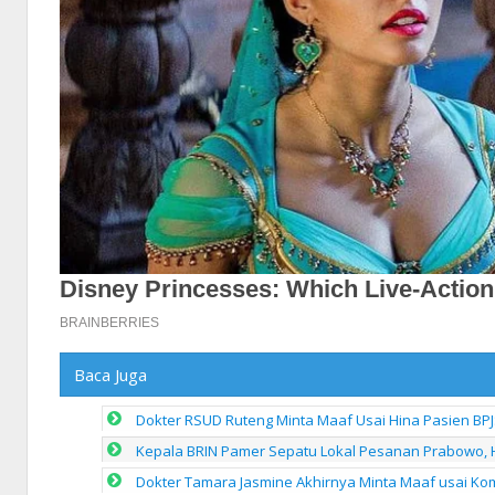
Baca Juga
Dokter RSUD Ruteng Minta Maaf Usai Hina Pasien BPJ
Kepala BRIN Pamer Sepatu Lokal Pesanan Prabowo, 
Dokter Tamara Jasmine Akhirnya Minta Maaf usai Kom