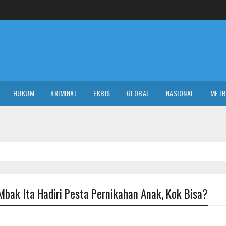
HUKUM
KRIMINAL
EKBIS
GLOBAL
NASIONAL
MET
NAS
Mbak Ita Hadiri Pesta Pernikahan Anak, Kok Bisa?