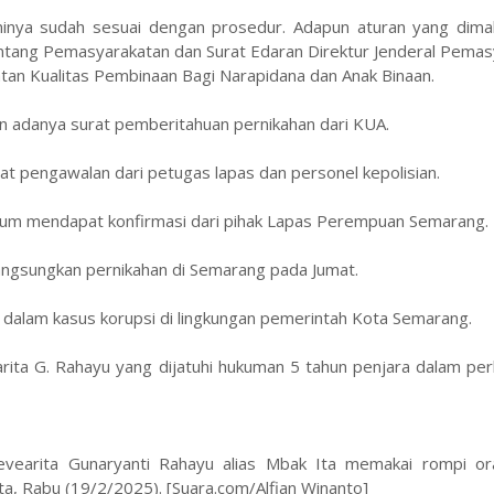
inya sudah sesuai dengan prosedur. Adapun aturan yang dima
ang Pemasyarakatan dan Surat Edaran Direktur Jenderal Pemas
 Kualitas Pembinaan Bagi Narapidana dan Anak Binaan.
engan adanya surat pemberitahuan pernikahan dari KUA.
t pengawalan dari petugas lapas dan personel kepolisian.
lum mendapat konfirmasi dari pihak Lapas Perempuan Semarang.
langsungkan pernikahan di Semarang pada Jumat.
a dalam kasus korupsi di lingkungan pemerintah Kota Semarang.
rita G. Rahayu yang dijatuhi hukuman 5 tahun penjara dalam pe
evearita Gunaryanti Rahayu alias Mbak Ita memakai rompi or
a, Rabu (19/2/2025). [Suara.com/Alfian Winanto]