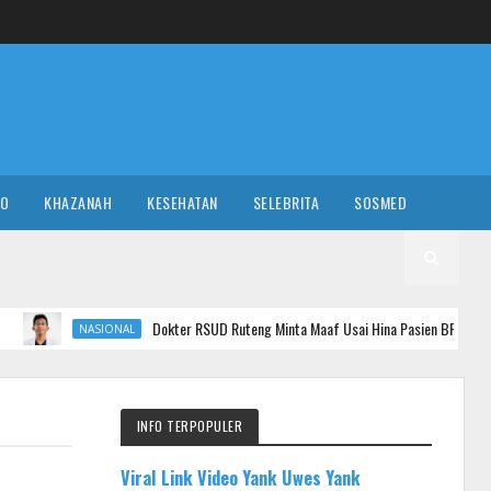
RO
KHAZANAH
KESEHATAN
SELEBRITA
SOSMED
Dokter RSUD Ruteng Minta Maaf Usai Hina Pasien BPJS, Siap Hadapi Proses 
IONAL
INFO TERPOPULER
Viral Link Video Yank Uwes Yank