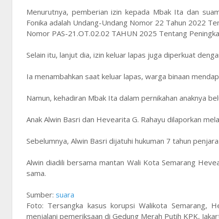
Menurutnya, pemberian izin kepada Mbak Ita dan suam
Fonika adalah Undang-Undang Nomor 22 Tahun 2022 Tent
Nomor PAS-21.OT.02.02 TAHUN 2025 Tentang Peningkatan
Selain itu, lanjut dia, izin keluar lapas juga diperkuat d
Ia menambahkan saat keluar lapas, warga binaan mendapa
Namun, kehadiran Mbak Ita dalam pernikahan anaknya be
Anak Alwin Basri dan Hevearita G. Rahayu dilaporkan me
Sebelumnya, Alwin Basri dijatuhi hukuman 7 tahun penjar
Alwin diadili bersama mantan Wali Kota Semarang Hevea
sama.
Sumber:
suara
Foto: Tersangka kasus korupsi Walikota Semarang, H
menjalani pemeriksaan di Gedung Merah Putih KPK, Jakart