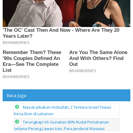
Baca Juga
Masuk Jebakan Hizbullah, 2 Tentara Israel Tewas
Kena Bom di Lebanon
Terungkap! AS Gunakan 80% Rudal Pertahanan
selama Perang Lawan Iran, Para Jenderal Waswas