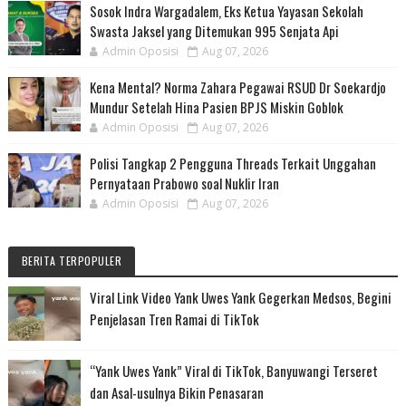
Sosok Indra Wargadalem, Eks Ketua Yayasan Sekolah
Swasta Jaksel yang Ditemukan 995 Senjata Api
Admin Oposisi
Aug 07, 2026
Kena Mental? Norma Zahara Pegawai RSUD Dr Soekardjo
Mundur Setelah Hina Pasien BPJS Miskin Goblok
Admin Oposisi
Aug 07, 2026
Polisi Tangkap 2 Pengguna Threads Terkait Unggahan
Pernyataan Prabowo soal Nuklir Iran
Admin Oposisi
Aug 07, 2026
BERITA TERPOPULER
Viral Link Video Yank Uwes Yank Gegerkan Medsos, Begini
Penjelasan Tren Ramai di TikTok
“Yank Uwes Yank” Viral di TikTok, Banyuwangi Terseret
dan Asal-usulnya Bikin Penasaran