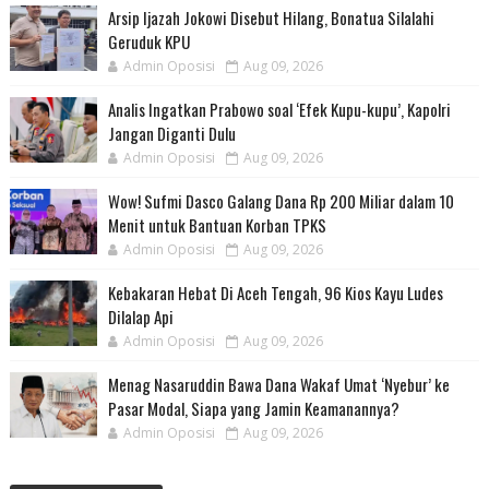
Arsip Ijazah Jokowi Disebut Hilang, Bonatua Silalahi
Geruduk KPU
Admin Oposisi
Aug 09, 2026
Analis Ingatkan Prabowo soal ‘Efek Kupu-kupu’, Kapolri
Jangan Diganti Dulu
Admin Oposisi
Aug 09, 2026
Wow! Sufmi Dasco Galang Dana Rp 200 Miliar dalam 10
Menit untuk Bantuan Korban TPKS
Admin Oposisi
Aug 09, 2026
Kebakaran Hebat Di Aceh Tengah, 96 Kios Kayu Ludes
Dilalap Api
Admin Oposisi
Aug 09, 2026
Menag Nasaruddin Bawa Dana Wakaf Umat ‘Nyebur’ ke
Pasar Modal, Siapa yang Jamin Keamanannya?
Admin Oposisi
Aug 09, 2026