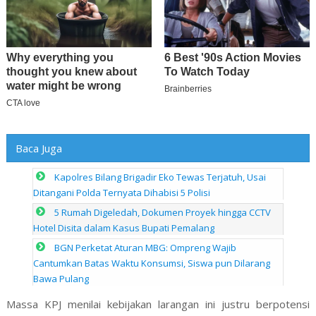
Baca Juga
Kapolres Bilang Brigadir Eko Tewas Terjatuh, Usai
Ditangani Polda Ternyata Dihabisi 5 Polisi
5 Rumah Digeledah, Dokumen Proyek hingga CCTV
Hotel Disita dalam Kasus Bupati Pemalang
BGN Perketat Aturan MBG: Ompreng Wajib
Cantumkan Batas Waktu Konsumsi, Siswa pun Dilarang
Bawa Pulang
Massa KPJ menilai kebijakan larangan ini justru berpotensi