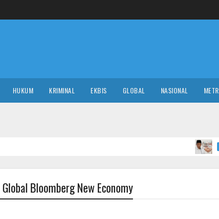
HUKUM
KRIMINAL
EKBIS
GLOBAL
NASIONAL
MET
Menag
NASIONAL
t Global Bloomberg New Economy