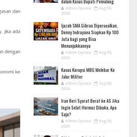
dalam Kasus Bupati Pemalang
Admin Oposisi
Aug 09,
gasan dan
2026
Ijazah SMA Gibran Dipersoalkan,
 Jika ada
Denny Indrayana Siapkan Rp 100
Juta bagi yang Bisa
Menunjukkannya
an dengan
Admin Oposisi
Aug 09,
2026
Kasus Korupsi MBG Melebar Ke
ekonomi ke
Jalur Militer
Admin Oposisi
Aug 09,
2026
Iran Beri Syarat Berat ke AS Jika
Ingin Selat Hormuz Dibuka, Apa
Saja?
Admin Oposisi
Aug 09,
2026