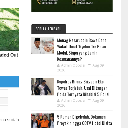
BERITA TERBARU
Menag Nasaruddin Bawa Dana
Wakaf Umat ‘Nyebur’ ke Pasar
Modal, Siapa yang Jamin
Keamanannya?
Admin Oposisi
Aug 09,
2026
Kapolres Bilang Brigadir Eko
Tewas Terjatuh, Usai Ditangani
Polda Ternyata Dihabisi 5 Polisi
Admin Oposisi
Aug 09,
2026
5 Rumah Digeledah, Dokumen
rena sudah
Proyek hingga CCTV Hotel Disita