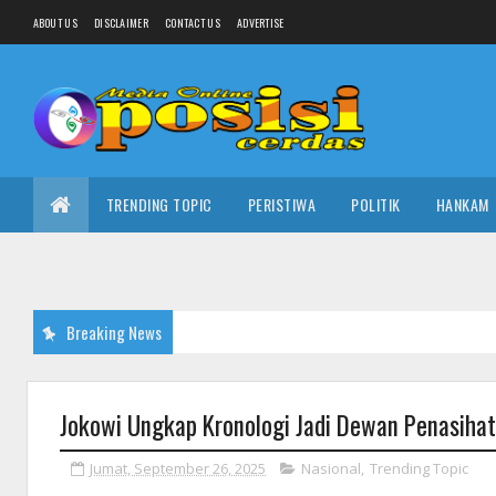
ABOUT US
DISCLAIMER
CONTACT US
ADVERTISE
TRENDING TOPIC
PERISTIWA
POLITIK
HANKAM
Breaking News
Jokowi Ungkap Kronologi Jadi Dewan Penasiha
Jumat, September 26, 2025
Nasional
,
Trending Topic