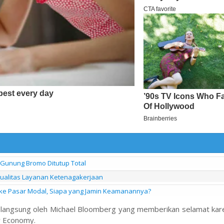
Gunung Bromo Ditutup Total
 Kualitas Layanan Ketenagakerjaan
ke Pasar Modal, Siapa yang Jamin Keamanannya?
on langsung oleh Michael Bloomberg yang memberikan selamat ka
w Economy.