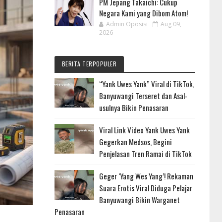
PM Jepang Takaichi: Cukup
Negara Kami yang Dibom Atom!
Admin Oposisi
Aug 09,
2026
BERITA TERPOPULER
“Yank Uwes Yank” Viral di TikTok,
Banyuwangi Terseret dan Asal-
usulnya Bikin Penasaran
Viral Link Video Yank Uwes Yank
Gegerkan Medsos, Begini
Penjelasan Tren Ramai di TikTok
Geger ‘Yang Wes Yang’! Rekaman
Suara Erotis Viral Diduga Pelajar
Banyuwangi Bikin Warganet
Penasaran