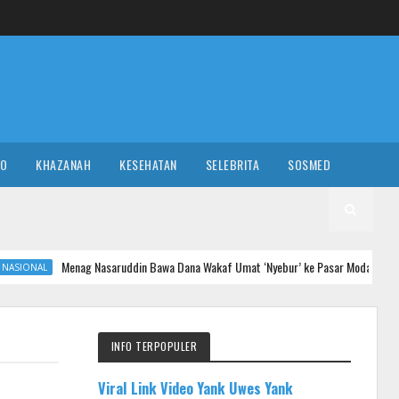
RO
KHAZANAH
KESEHATAN
SELEBRITA
SOSMED
 Nasaruddin Bawa Dana Wakaf Umat ‘Nyebur’ ke Pasar Modal, Siapa yang Jamin Kea
INFO TERPOPULER
Viral Link Video Yank Uwes Yank