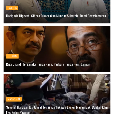
POLITIK
Daripada Dipecat, Gibran Disarankan Mundur Sukarela, Demi Penyelamatan...
HUKUM
Riza Chalid: Tersangka Tanpa Raga, Perkara Tanpa Persidangan
NASIONAL
Sekolah Harapan Ibu Jaksel Tegaskan Tak Ada Ekskul Menembak, Bantah Klaim
Eks Ketua Yayasan