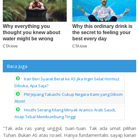
Baca Juga
Iran Beri Syarat Berat ke AS Jika Ingin Selat Hormuz
Dibuka, Apa Saja?
PM Jepang Takaichi: Cukup Negara Kami yang Dibom
Atom!
Houthi Serang Kilang Minyak Aramco Arab Saudi,
Asap Tebal Membumbung Tinggi
"Tak ada ras yang unggul, tuan-tuan. Tak ada umat pilihan
Tuhan. Bukan AS atau Israel. Hanya fundamentalis sayap kanan