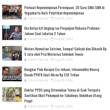
Perkuat Kepemimpinan Perempuan, 30 Guru SMA-SMK di
Yogyakarta Ikuti Pelatihan Kepemimpinan
Admin Oposisi
Aug 06, 2026
Eks Ketua AJI Ungkap Isu Perjanjian Rahasia Prabowo-
Jokowi Soal Jabatan 2 Tahun
Admin Oposisi
Aug 06, 2026
Misteri Kematian Sutrimo, Sempat Gelisah dan Dikasih Rp
5 Juta oleh Pria Misterius Sebelum Tewas
Admin Oposisi
Aug 06, 2026
Bongkar Pola Korupsi Era Jokowi, Ichsanuddin Noorsy
Desak PPATK Usut Aliran Rp 510 Triliun
Admin Oposisi
Aug 06, 2026
Dokter PPDS yang Ditemukan Tewas di Siak Ternyata
Suntikan Obat Pelumpuh ke Tubuhnya, Keluhkan Utang
Pinjol
Admin Oposisi
Aug 06, 2026