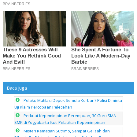
Baca Juga
Pelaku Mutilasi Depok Semula Korban? Polisi Diminta
Uji Klaim Percobaan Pelecehan
Perkuat Kepemimpinan Perempuan, 30 Guru SMA-
SMK di Yogyakarta Ikuti Pelatihan Kepemimpinan
Misteri Kematian Sutrimo, Sempat Gelisah dan