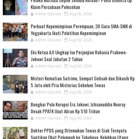
Pelaku Mutilasi Depok Semula Korban? Polisi Diminta Uji
Klaim Percobaan Pelecehan
Admin Oposisi
Aug 06, 2026
Perkuat Kepemimpinan Perempuan, 30 Guru SMA-SMK di
Yogyakarta Ikuti Pelatihan Kepemimpinan
Admin Oposisi
Aug 06, 2026
Eks Ketua AJI Ungkap Isu Perjanjian Rahasia Prabowo-
Jokowi Soal Jabatan 2 Tahun
Admin Oposisi
Aug 06, 2026
Misteri Kematian Sutrimo, Sempat Gelisah dan Dikasih Rp
5 Juta oleh Pria Misterius Sebelum Tewas
Admin Oposisi
Aug 06, 2026
Bongkar Pola Korupsi Era Jokowi, Ichsanuddin Noorsy
Desak PPATK Usut Aliran Rp 510 Triliun
Admin Oposisi
Aug 06, 2026
Dokter PPDS yang Ditemukan Tewas di Siak Ternyata
Suntikan Obat Pelumpuh ke Tubuhnya, Keluhkan Utang