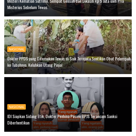
Misteri Kematian Sutrimo, Sempat Gelisah dan Dikasih Rp 5 Juta oleh Pria
Misterius Sebelum Tewas
NASIONAL
Dokter PPDS yang Ditemukan Tewas di Siak Ternyata Suntikan Obat Pelumpuh
ke Tubuhnya, Keluhkan Utang Pinjol
NASIONAL
IDI Siapkan Sidang Etik, Dokter Penhina Pasien BPJS Terancam Sanksi
Diberhentikan