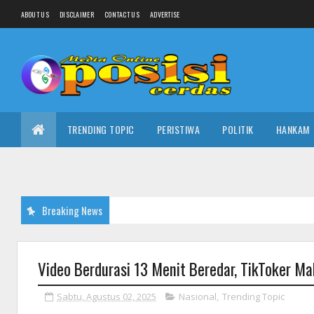
ABOUT US
DISCLAIMER
CONTACT US
ADVERTISE
TRENDING TOPIC
PERISTIWA
POLITIK
HANKAM
Breaking News
Video Berdurasi 13 Menit Beredar, TikToker Mal
Sabtu, Agustus 02, 2025
Nasional
,
Trending Topic