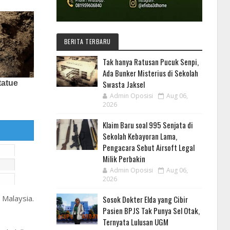
BERITA TERBARU
Tak hanya Ratusan Pucuk Senpi,
Ada Bunker Misterius di Sekolah
Swasta Jaksel
Admin Oposisi
Aug 06,
2026
Klaim Baru soal 995 Senjata di
Sekolah Kebayoran Lama,
Pengacara Sebut Airsoft Legal
Milik Perbakin
Admin Oposisi
Aug 06,
2026
Malaysia.
Sosok Dokter Elda yang Cibir
Pasien BPJS Tak Punya Sel Otak,
Ternyata Lulusan UGM