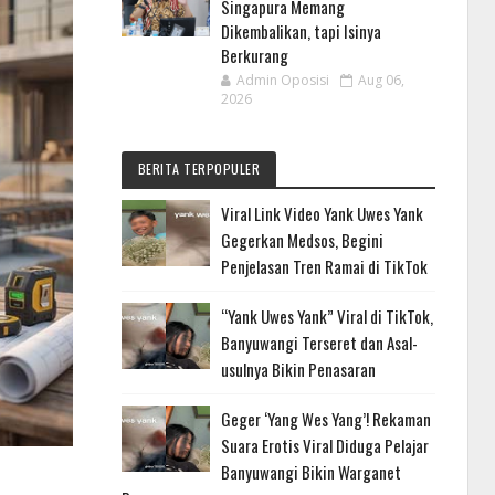
Singapura Memang
Dikembalikan, tapi Isinya
Berkurang
Admin Oposisi
Aug 06,
2026
BERITA TERPOPULER
Viral Link Video Yank Uwes Yank
Gegerkan Medsos, Begini
Penjelasan Tren Ramai di TikTok
“Yank Uwes Yank” Viral di TikTok,
Banyuwangi Terseret dan Asal-
usulnya Bikin Penasaran
Geger ‘Yang Wes Yang’! Rekaman
Suara Erotis Viral Diduga Pelajar
Banyuwangi Bikin Warganet