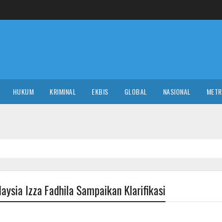
HUKUM
KRIMINAL
EKBIS
GLOBAL
NASIONAL
MET
aysia Izza Fadhila Sampaikan Klarifikasi