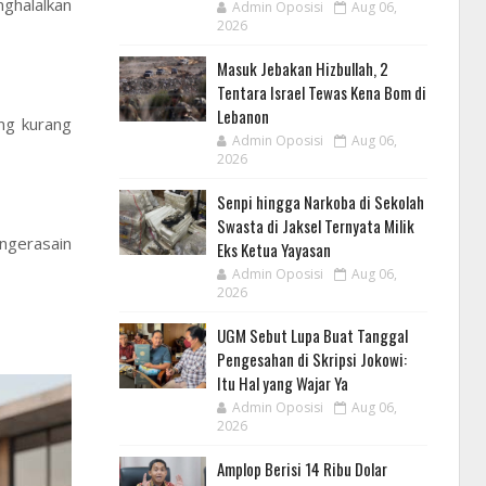
ghalalkan
Admin Oposisi
Aug 06,
2026
Masuk Jebakan Hizbullah, 2
Tentara Israel Tewas Kena Bom di
Lebanon
ng kurang
Admin Oposisi
Aug 06,
2026
Senpi hingga Narkoba di Sekolah
Swasta di Jaksel Ternyata Milik
 ngerasain
Eks Ketua Yayasan
Admin Oposisi
Aug 06,
2026
UGM Sebut Lupa Buat Tanggal
Pengesahan di Skripsi Jokowi:
Itu Hal yang Wajar Ya
Admin Oposisi
Aug 06,
2026
Amplop Berisi 14 Ribu Dolar