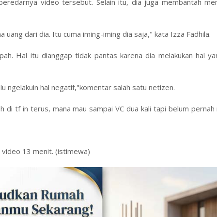
beredarnya video tersebut. Selain itu, dia juga membantah men
uang dari dia. Itu cuma iming-iming dia saja," kata Izza Fadhila.
h. Hal itu dianggap tidak pantas karena dia melakukan hal ya
u ngelakuin hal negatif,"komentar salah satu netizen.
 di tf in terus, mana mau sampai VC dua kali tapi belum pernah
a video 13 menit. (istimewa)