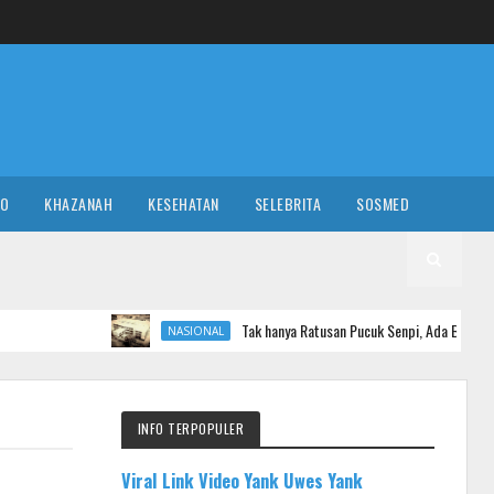
RO
KHAZANAH
KESEHATAN
SELEBRITA
SOSMED
Tak hanya Ratusan Pucuk Senpi, Ada Bunker Misterius di Sek
NASIONAL
INFO TERPOPULER
Viral Link Video Yank Uwes Yank