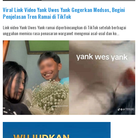
Viral Link Video Yank Uwes Yank Gegerkan Medsos, Begini
Penjelasan Tren Ramai di TikTok
Link video Yank Uwes Yank ramai diperbincangkan di TikTok setelah berbagai
unggahan memicu rasa penasaran warganet mengenai asal-usul dan ko...