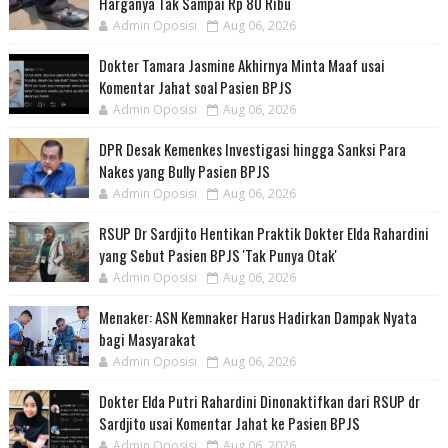
Harganya Tak Sampai Rp 80 Ribu
Admin Oposisi
Aug 06, 2026
Dokter Tamara Jasmine Akhirnya Minta Maaf usai
Komentar Jahat soal Pasien BPJS
Admin Oposisi
Aug 06, 2026
DPR Desak Kemenkes Investigasi hingga Sanksi Para
Nakes yang Bully Pasien BPJS
Admin Oposisi
Aug 06, 2026
RSUP Dr Sardjito Hentikan Praktik Dokter Elda Rahardini
yang Sebut Pasien BPJS 'Tak Punya Otak'
Admin Oposisi
Aug 06, 2026
Menaker: ASN Kemnaker Harus Hadirkan Dampak Nyata
bagi Masyarakat
Admin Oposisi
Aug 06, 2026
Dokter Elda Putri Rahardini Dinonaktifkan dari RSUP dr
Sardjito usai Komentar Jahat ke Pasien BPJS
Admin Oposisi
Aug 06, 2026