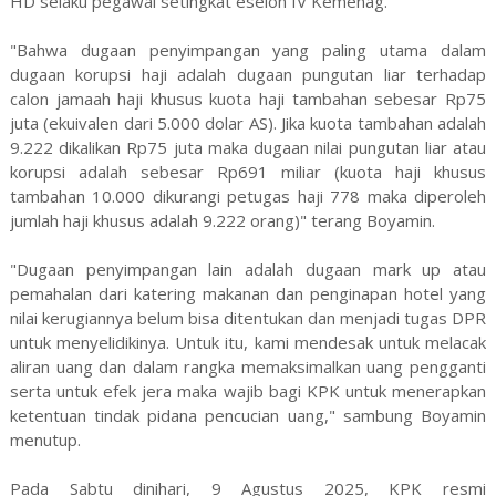
HD selaku pegawai setingkat eselon IV Kemenag.
"Bahwa dugaan penyimpangan yang paling utama dalam
dugaan korupsi haji adalah dugaan pungutan liar terhadap
calon jamaah haji khusus kuota haji tambahan sebesar Rp75
juta (ekuivalen dari 5.000 dolar AS). Jika kuota tambahan adalah
9.222 dikalikan Rp75 juta maka dugaan nilai pungutan liar atau
korupsi adalah sebesar Rp691 miliar (kuota haji khusus
tambahan 10.000 dikurangi petugas haji 778 maka diperoleh
jumlah haji khusus adalah 9.222 orang)" terang Boyamin.
"Dugaan penyimpangan lain adalah dugaan mark up atau
pemahalan dari katering makanan dan penginapan hotel yang
nilai kerugiannya belum bisa ditentukan dan menjadi tugas DPR
untuk menyelidikinya. Untuk itu, kami mendesak untuk melacak
aliran uang dan dalam rangka memaksimalkan uang pengganti
serta untuk efek jera maka wajib bagi KPK untuk menerapkan
ketentuan tindak pidana pencucian uang," sambung Boyamin
menutup.
Pada Sabtu dinihari, 9 Agustus 2025, KPK resmi