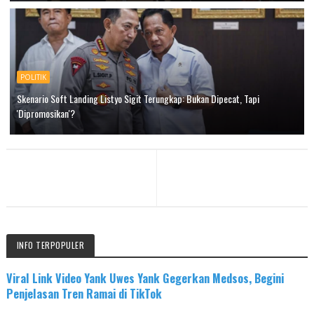
POLITIK
Skenario Soft Landing Listyo Sigit Terungkap: Bukan Dipecat, Tapi
'Dipromosikan'?
INFO TERPOPULER
Viral Link Video Yank Uwes Yank Gegerkan Medsos, Begini
Penjelasan Tren Ramai di TikTok