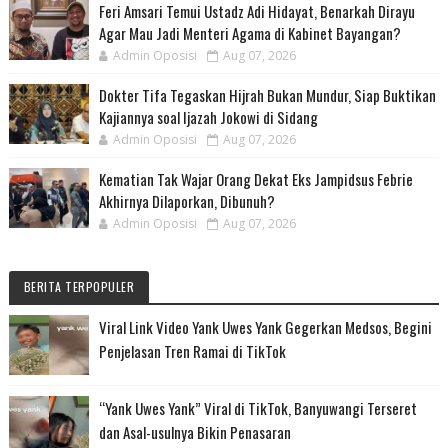
Feri Amsari Temui Ustadz Adi Hidayat, Benarkah Dirayu
Agar Mau Jadi Menteri Agama di Kabinet Bayangan?
Admin Oposisi
Aug 07, 2026
Dokter Tifa Tegaskan Hijrah Bukan Mundur, Siap Buktikan
Kajiannya soal Ijazah Jokowi di Sidang
Admin Oposisi
Aug 07, 2026
Kematian Tak Wajar Orang Dekat Eks Jampidsus Febrie
Akhirnya Dilaporkan, Dibunuh?
Admin Oposisi
Aug 07, 2026
BERITA TERPOPULER
Viral Link Video Yank Uwes Yank Gegerkan Medsos, Begini
Penjelasan Tren Ramai di TikTok
“Yank Uwes Yank” Viral di TikTok, Banyuwangi Terseret
dan Asal-usulnya Bikin Penasaran