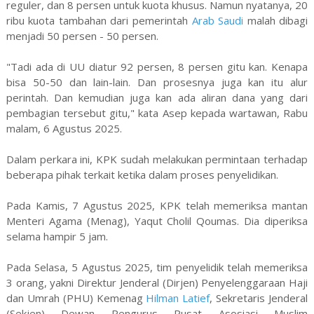
reguler, dan 8 persen untuk kuota khusus. Namun nyatanya, 20
ribu kuota tambahan dari pemerintah
Arab Saudi
malah dibagi
menjadi 50 persen - 50 persen.
"Tadi ada di UU diatur 92 persen, 8 persen gitu kan. Kenapa
bisa 50-50 dan lain-lain. Dan prosesnya juga kan itu alur
perintah. Dan kemudian juga kan ada aliran dana yang dari
pembagian tersebut gitu," kata Asep kepada wartawan, Rabu
malam, 6 Agustus 2025.
Dalam perkara ini, KPK sudah melakukan permintaan terhadap
beberapa pihak terkait ketika dalam proses penyelidikan.
Pada Kamis, 7 Agustus 2025, KPK telah memeriksa mantan
Menteri Agama (Menag), Yaqut Cholil Qoumas. Dia diperiksa
selama hampir 5 jam.
Pada Selasa, 5 Agustus 2025, tim penyelidik telah memeriksa
3 orang, yakni Direktur Jenderal (Dirjen) Penyelenggaraan Haji
dan Umrah (PHU) Kemenag
Hilman Latief
, Sekretaris Jenderal
(Sekjen) Dewan Pengurus Pusat Asosiasi Muslim