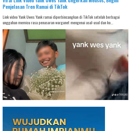
Viral Link Video Yank Uwes Yank Gegerkan Medsos, Begini
Penjelasan Tren Ramai di TikTok
Link video Yank Uwes Yank ramai diperbincangkan di TikTok setelah berbagai
unggahan memicu rasa penasaran warganet mengenai asal-usul dan ko...