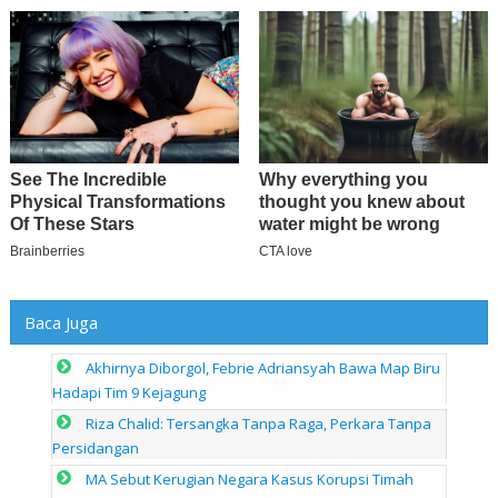
Baca Juga
Akhirnya Diborgol, Febrie Adriansyah Bawa Map Biru
Hadapi Tim 9 Kejagung
Riza Chalid: Tersangka Tanpa Raga, Perkara Tanpa
Persidangan
MA Sebut Kerugian Negara Kasus Korupsi Timah