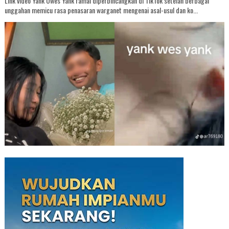
Link video Yank Uwes Yank ramai diperbincangkan di TikTok setelah berbagai
unggahan memicu rasa penasaran warganet mengenai asal-usul dan ko...