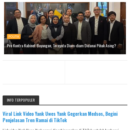
POLITIK
Pro Kontra Kabinet Bayangan, Ternyata Diam-diam Didanai Pihak Asing?
INFO TERPOPULER
Viral Link Video Yank Uwes Yank Gegerkan Medsos, Begini
Penjelasan Tren Ramai di TikTok