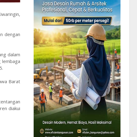
waringin,
lan dengan
ung dalam
g lembaga
5.
awa Barat
tentangan
en diakui