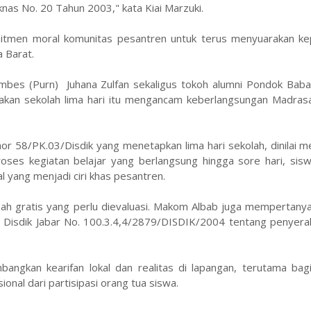
as No. 20 Tahun 2003," kata Kiai Marzuki.
mitmen moral komunitas pesantren untuk terus menyuarakan ke
 Barat.
s (Purn) Juhana Zulfan sekaligus tokoh alumni Pondok Babak
akan sekolah lima hari itu mengancam keberlangsungan Madrasa
or 58/PK.03/Disdik yang menetapkan lima hari sekolah, dinilai
oses kegiatan belajar yang berlangsung hingga sore hari, sisw
 yang menjadi ciri khas pesantren.
azah gratis yang perlu dievaluasi. Makom Albab juga mempertany
Disdik Jabar No. 100.3.4,4/2879/DISDIK/2004 tentang penyerah
angkan kearifan lokal dan realitas di lapangan, terutama bagi
nal dari partisipasi orang tua siswa.