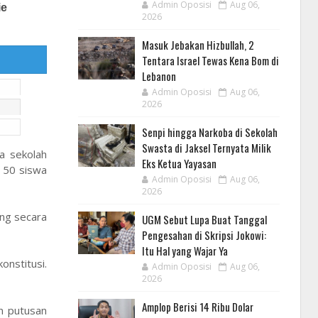
Admin Oposisi
Aug 06,
2026
Masuk Jebakan Hizbullah, 2
Tentara Israel Tewas Kena Bom di
Lebanon
Admin Oposisi
Aug 06,
2026
Senpi hingga Narkoba di Sekolah
Swasta di Jaksel Ternyata Milik
a sekolah
Eks Ketua Yayasan
 50 siswa
Admin Oposisi
Aug 06,
2026
ing secara
UGM Sebut Lupa Buat Tanggal
Pengesahan di Skripsi Jokowi:
Itu Hal yang Wajar Ya
onstitusi.
Admin Oposisi
Aug 06,
2026
Amplop Berisi 14 Ribu Dolar
n putusan