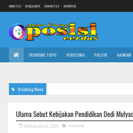
ABOUT US
DISCLAIMER
CONTACT US
ADVERTISE
TRENDING TOPIC
PERISTIWA
POLITIK
HANKAM
Breaking News
Ulama Sebut Kebijakan Pendidikan Dedi Mulyad
Selasa, Juli 22, 2025
Nasional