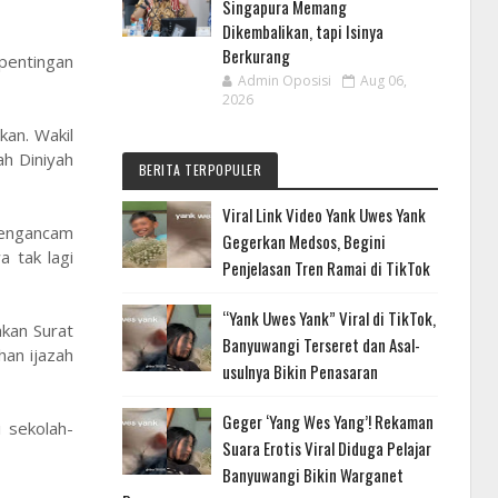
Singapura Memang
Dikembalikan, tapi Isinya
Berkurang
pentingan
Admin Oposisi
Aug 06,
2026
an. Wakil
h Diniyah
BERITA TERPOPULER
Viral Link Video Yank Uwes Yank
 mengancam
Gegerkan Medsos, Begini
a tak lagi
Penjelasan Tren Ramai di TikTok
“Yank Uwes Yank” Viral di TikTok,
akan Surat
Banyuwangi Terseret dan Asal-
an ijazah
usulnya Bikin Penasaran
Geger ‘Yang Wes Yang’! Rekaman
 sekolah-
Suara Erotis Viral Diduga Pelajar
Banyuwangi Bikin Warganet