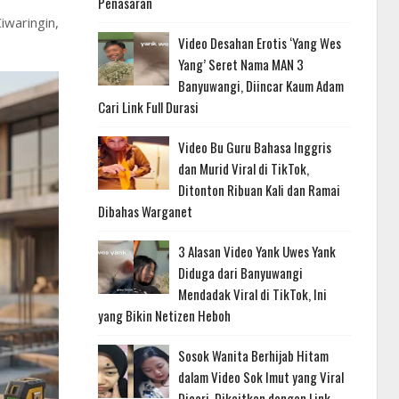
Penasaran
waringin,
Video Desahan Erotis ‘Yang Wes
Yang’ Seret Nama MAN 3
Banyuwangi, Diincar Kaum Adam
Cari Link Full Durasi
Video Bu Guru Bahasa Inggris
dan Murid Viral di TikTok,
Ditonton Ribuan Kali dan Ramai
Dibahas Warganet
3 Alasan Video Yank Uwes Yank
Diduga dari Banyuwangi
Mendadak Viral di TikTok, Ini
yang Bikin Netizen Heboh
Sosok Wanita Berhijab Hitam
dalam Video Sok Imut yang Viral
Dicari, Dikaitkan dengan Link