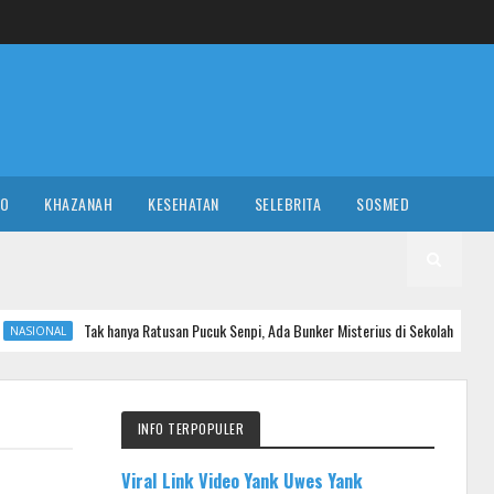
RO
KHAZANAH
KESEHATAN
SELEBRITA
SOSMED
ak hanya Ratusan Pucuk Senpi, Ada Bunker Misterius di Sekolah Swasta Jaksel
INFO TERPOPULER
Viral Link Video Yank Uwes Yank