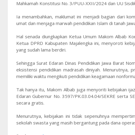
Mahkamah Konstitusi No. 3/PUU-XXII/2024 dan UU Sisdikn
Ia menambahkan, maklumat ini menjadi bagian dari ko
umat dan menjaga marwah pendidikan Islam di tanah Jawa
Hal senada diungkapkan Ketua Umum Makom Albab Kombe
Ketua DPRD Kabupaten Majalengka ini, menyoroti kebij
yang sudah lama berdiri.
Sehingga Surat Edaran Dinas Pendidikan Jawa Barat Nom
eksistensi pendidikan madrasah diniyah. Menurutnya, pr
memiliki waktu mengikuti pendidikan keagamaan nonformal
Tak hanya itu, Makom Albab juga menyoriti kebijakan ij
Edaran Gubernur No. 3597/PK.03.04.04/SEKRE serta SE 
secara gratis.
Menurutnya, kebijakan ini tidak sepenuhnya mempertimb
sekolah swasta yang masih bergantung pada dana operasio