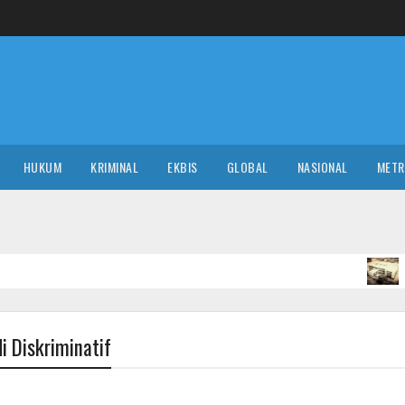
HUKUM
KRIMINAL
EKBIS
GLOBAL
NASIONAL
MET
T
NASIONAL
i Diskriminatif