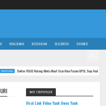
RO
KHAZANAH
KESEHATAN
SELEBRITA
SOSMED
Dokter RSUD Ruteng Minta Maaf Usai Hina Pasien BPJS, Siap Hadapi Proses Hukum Da
MURI
INFO TERPOPULER
Viral Link Video Yank Uwes Yank