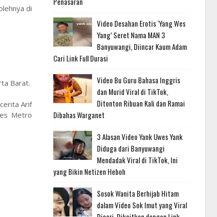
Penasaran
olehnya di
Video Desahan Erotis ‘Yang Wes
Yang’ Seret Nama MAN 3
Banyuwangi, Diincar Kaum Adam
Cari Link Full Durasi
Video Bu Guru Bahasa Inggris
ta Barat.
dan Murid Viral di TikTok,
Ditonton Ribuan Kali dan Ramai
erita Arif
Dibahas Warganet
res Metro
3 Alasan Video Yank Uwes Yank
Diduga dari Banyuwangi
Mendadak Viral di TikTok, Ini
yang Bikin Netizen Heboh
Sosok Wanita Berhijab Hitam
dalam Video Sok Imut yang Viral
Dicari, Dikaitkan dengan Link