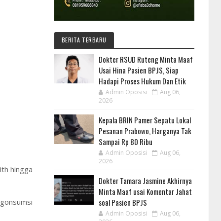
BERITA TERBARU
Dokter RSUD Ruteng Minta Maaf
Usai Hina Pasien BPJS, Siap
Hadapi Proses Hukum Dan Etik
Admin Oposisi
Aug 06,
2026
Kepala BRIN Pamer Sepatu Lokal
Pesanan Prabowo, Harganya Tak
Sampai Rp 80 Ribu
Admin Oposisi
Aug 06,
2026
ith hingga
Dokter Tamara Jasmine Akhirnya
Minta Maaf usai Komentar Jahat
soal Pasien BPJS
ngonsumsi
Admin Oposisi
Aug 06,