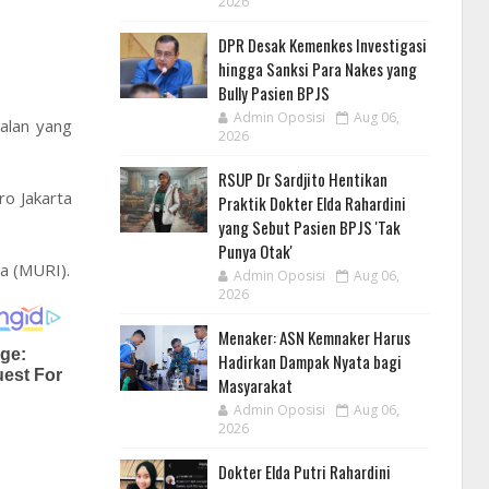
2026
DPR Desak Kemenkes Investigasi
hingga Sanksi Para Nakes yang
Bully Pasien BPJS
Admin Oposisi
Aug 06,
alan yang
2026
RSUP Dr Sardjito Hentikan
o Jakarta
Praktik Dokter Elda Rahardini
yang Sebut Pasien BPJS 'Tak
Punya Otak'
a (MURI).
Admin Oposisi
Aug 06,
2026
Menaker: ASN Kemnaker Harus
Hadirkan Dampak Nyata bagi
Masyarakat
Admin Oposisi
Aug 06,
2026
Dokter Elda Putri Rahardini