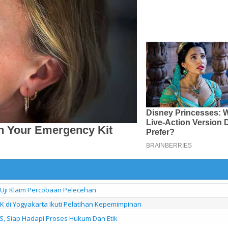
 Uji Klaim Percobaan Pelecehan
di Yogyakarta Ikuti Pelatihan Kepemimpinan
S, Siap Hadapi Proses Hukum Dan Etik