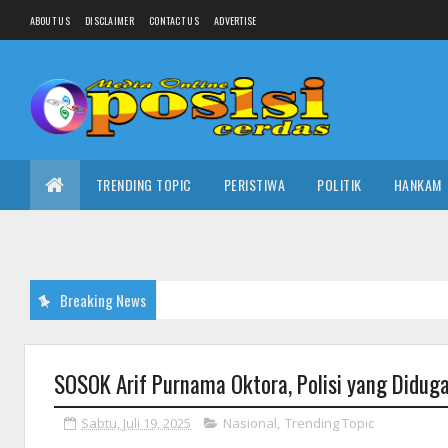
ABOUT US
DISCLAIMER
CONTACT US
ADVERTISE
TRENDING TOPIC
PERISTIWA
POLITIK
HANKAM
Breaking News
SOSOK Arif Purnama Oktora, Polisi yang Diduga
Sabtu, Juli 19, 2025
Nasional
,
Trending Topic