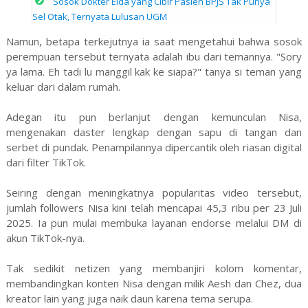
Sosok Dokter Elda yang Cibir Pasien BPJS Tak Punya
Sel Otak, Ternyata Lulusan UGM
Namun, betapa terkejutnya ia saat mengetahui bahwa sosok
perempuan tersebut ternyata adalah ibu dari temannya. "Sory
ya lama. Eh tadi lu manggil kak ke siapa?" tanya si teman yang
keluar dari dalam rumah.
Adegan itu pun berlanjut dengan kemunculan Nisa,
mengenakan daster lengkap dengan sapu di tangan dan
serbet di pundak. Penampilannya dipercantik oleh riasan digital
dari filter TikTok.
Seiring dengan meningkatnya popularitas video tersebut,
jumlah followers Nisa kini telah mencapai 45,3 ribu per 23 Juli
2025. Ia pun mulai membuka layanan endorse melalui DM di
akun TikTok-nya.
Tak sedikit netizen yang membanjiri kolom komentar,
membandingkan konten Nisa dengan milik Aesh dan Chez, dua
kreator lain yang juga naik daun karena tema serupa.