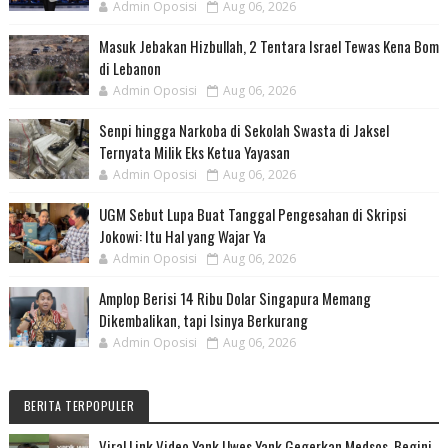
Admin Oposisi
Aug 06, 2026
Masuk Jebakan Hizbullah, 2 Tentara Israel Tewas Kena Bom
di Lebanon
Admin Oposisi
Aug 06, 2026
Senpi hingga Narkoba di Sekolah Swasta di Jaksel
Ternyata Milik Eks Ketua Yayasan
Admin Oposisi
Aug 06, 2026
UGM Sebut Lupa Buat Tanggal Pengesahan di Skripsi
Jokowi: Itu Hal yang Wajar Ya
Admin Oposisi
Aug 06, 2026
Amplop Berisi 14 Ribu Dolar Singapura Memang
Dikembalikan, tapi Isinya Berkurang
Admin Oposisi
Aug 06, 2026
BERITA TERPOPULER
Viral Link Video Yank Uwes Yank Gegerkan Medsos, Begini