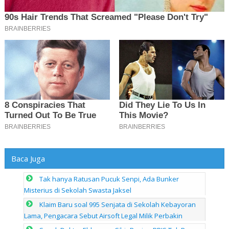
Baca Juga
Tak hanya Ratusan Pucuk Senpi, Ada Bunker
Misterius di Sekolah Swasta Jaksel
Klaim Baru soal 995 Senjata di Sekolah Kebayoran
Lama, Pengacara Sebut Airsoft Legal Milik Perbakin