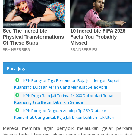
Baca Juga
KPK Bongkar Tiga Pertemuan Raja Juli dengan Bupati
Kuansing, Dugaan Aliran Uang Menguat Sejak April
KPK Duga Raja Juli Terima 14.000 Dollar dari Bupati
Kuansing, tapi Belum Dibalikin Semua
KPK Bongkar Dugaan Amplop Rp 369,9 Juta ke
Kemenhut, Uang untuk Raja Juli Dikembalikan Tak Utuh
Mereka meminta agar penyidik melakukan gelar perkara
khusus terkait laporan Jokowi yang statusnya sudah naik dari