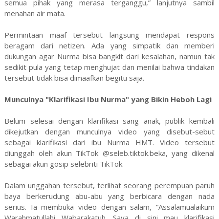
semua pihak yang merasa terganggu,” lanjutnya sambil
menahan air mata.
Permintaan maaf tersebut langsung mendapat respons
beragam dari netizen. Ada yang simpatik dan memberi
dukungan agar Nurma bisa bangkit dari kesalahan, namun tak
sedikit pula yang tetap menghujat dan menilai bahwa tindakan
tersebut tidak bisa dimaafkan begitu saja.
Munculnya "Klarifikasi Ibu Nurma" yang Bikin Heboh Lagi
Belum selesai dengan klarifikasi sang anak, publik kembali
dikejutkan dengan munculnya video yang disebut-sebut
sebagai klarifikasi dari ibu Nurma HMT. Video tersebut
diunggah oleh akun TikTok @seleb.tiktok.beka, yang dikenal
sebagai akun gosip selebriti TikTok.
Dalam unggahan tersebut, terlihat seorang perempuan paruh
baya berkerudung abu-abu yang berbicara dengan nada
serius. Ia membuka video dengan salam, “Assalamualaikum
Warahmatullahi Wabarakatuh. Saya di sini mau klarifikasi