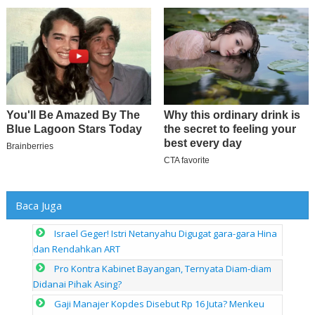
Baca Juga
Israel Geger! Istri Netanyahu Digugat gara-gara Hina
dan Rendahkan ART
Pro Kontra Kabinet Bayangan, Ternyata Diam-diam
Didanai Pihak Asing?
Gaji Manajer Kopdes Disebut Rp 16 Juta? Menkeu